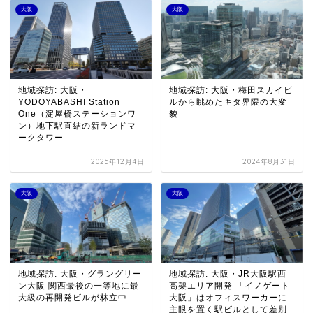
大阪
大阪
地域探訪: 大阪・
地域探訪: 大阪・梅田スカイビ
YODOYABASHI Station
ルから眺めたキタ界隈の大変
One（淀屋橋ステーションワ
貌
ン）地下駅直結の新ランドマ
ークタワー
2025年12月4日
2024年8月31日
大阪
大阪
地域探訪: 大阪・グラングリー
地域探訪: 大阪・JR大阪駅西
ン大阪 関西最後の一等地に最
高架エリア開発 「イノゲート
大級の再開発ビルが林立中
大阪」はオフィスワーカーに
主眼を置く駅ビルとして差別