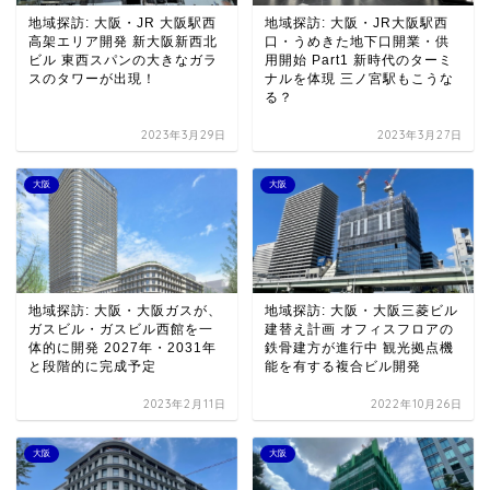
地域探訪: 大阪・JR 大阪駅西
地域探訪: 大阪・JR大阪駅西
高架エリア開発 新大阪新西北
口・うめきた地下口開業・供
ビル 東西スパンの大きなガラ
用開始 Part1 新時代のターミ
スのタワーが出現！
ナルを体現 三ノ宮駅もこうな
る？
2023年3月29日
2023年3月27日
大阪
大阪
地域探訪: 大阪・大阪ガスが、
地域探訪: 大阪・大阪三菱ビル
ガスビル・ガスビル西館を一
建替え計画 オフィスフロアの
体的に開発 2027年・2031年
鉄骨建方が進行中 観光拠点機
と段階的に完成予定
能を有する複合ビル開発
2023年2月11日
2022年10月26日
大阪
大阪