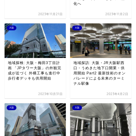
化へ
2023年11月21日
2023年11月2日
大阪
大阪
地域探検: 大阪・梅田3丁目計
地域探訪: 大阪・JR大阪駅西
画 「JPタワー大阪」の外観完
口・うめきた地下口開業・供
成が近づく 外構工事も進行中
用開始 Part2 最新技術のオン
歩行者デッキも供用開始
パレードによる未来のターミ
ナル駅像
2023年10月31日
2023年4月2日
大阪
大阪