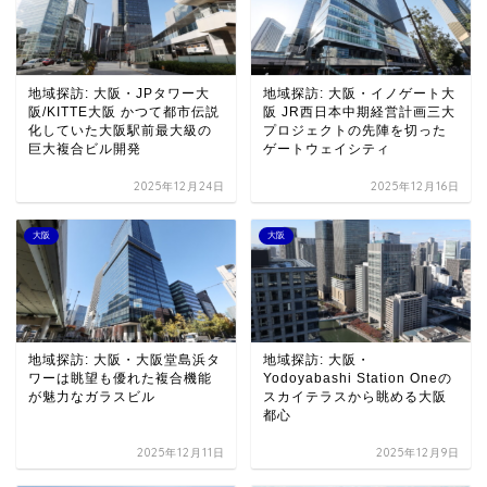
地域探訪: 大阪・JPタワー大
地域探訪: 大阪・イノゲート大
阪/KITTE大阪 かつて都市伝説
阪 JR西日本中期経営計画三大
化していた大阪駅前最大級の
プロジェクトの先陣を切った
巨大複合ビル開発
ゲートウェイシティ
2025年12月24日
2025年12月16日
大阪
大阪
地域探訪: 大阪・大阪堂島浜タ
地域探訪: 大阪・
ワーは眺望も優れた複合機能
Yodoyabashi Station Oneの
が魅力なガラスビル
スカイテラスから眺める大阪
都心
2025年12月11日
2025年12月9日