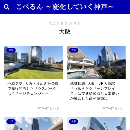
― CATEGORY ―
大阪
大阪
大阪
地域探訪: 大阪・うめきた公園
地域探訪: 大阪・JR大阪駅
で先行開園したサウスパーク
「うめきたグリーンプレイ
はイメージチェンジャー
ス」は交通結節点と日常使い
が融合した高利便施設
2026年1月22日
2026年1月9日
大阪
大阪