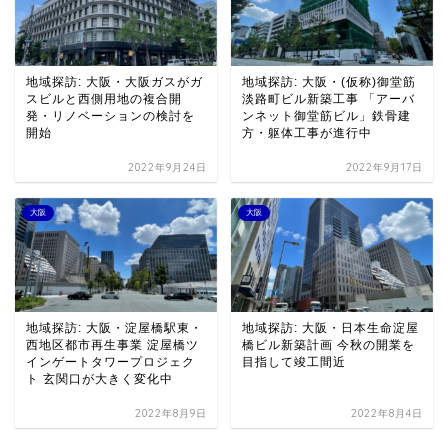
地域探訪: 大阪・大阪ガスがガ
地域探訪: 大阪・(仮称)御堂筋
スビルと西側用地の複合開
淡路町ビル新築工事 「アーバ
発・リノベーションの検討を
ンネット御堂筋ビル」鉄骨建
開始
方・躯体工事が進行中
2022年9月24日
2022年9月17日
大阪
大阪
地域探訪: 大阪・淀屋橋駅東・
地域探訪: 大阪・日本生命淀屋
西地区都市再生事業 淀屋橋ツ
橋ビル新築計画 今秋の開業を
インゲートタワープロジェク
目指して竣工間近
ト 玄関口が大きく変化中
2022年8月9日
2022年8月4日