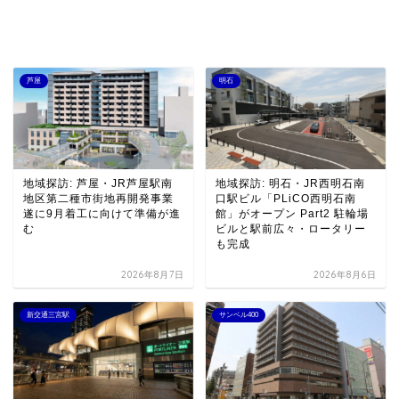
芦屋
明石
地域探訪: 芦屋・JR芦屋駅南
地域探訪: 明石・JR西明石南
地区第二種市街地再開発事業
口駅ビル「PLiCO西明石南
遂に9月着工に向けて準備が進
館」がオープン Part2 駐輪場
む
ビルと駅前広々・ロータリー
も完成
2026年8月7日
2026年8月6日
新交通三宮駅
サンベル400