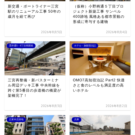
新交通・ポートライナー三宮
（仮称）小野柄通５丁目プロ
駅のリニューアル工事 50年の
ジェクト新築工事 サンベル
歳月を経て再び
400跡地 風格ある都市景観の
形成に寄与する建物
2026年8月5日
2026年8月4日
雲井通5・6丁目再開発
ホテル・旅館宿泊記
三宮再整備・新バスターミナ
OMO7高知宿泊記 Part2 快適
ル周辺デッキ工事 中央幹線を
さと食のレベルも満足度の高
跨ぐ第5番目の歩道橋の橋梁が
いホテル
架橋完了！
2026年8月3日
2026年8月2日
正家本店跡地
兵庫