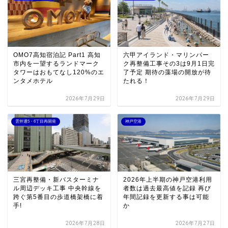
OMO7高知宿泊記 Part1 高知
六甲アイランド・マリンパー
市内を一望するランドマーク
ク再整備工事その3は9月1日完
タワーはおもてなし120%のエ
了予定 期待の藻場の開放が待
ンタメホテル
たれる！
2026年7月29日
2026年7月29日
雲井通5・6丁目再開発
神戸空港
三宮再整備・新バスターミナ
2026年上半期の神戸空港利用
ル周辺デッキ工事 中央幹線を
者数は過去最高値を記録 再び
跨ぐ第5番目の歩道橋架橋に着
年間記録を更新する事は可能
手!
か
2026年7月28日
2026年7月27日