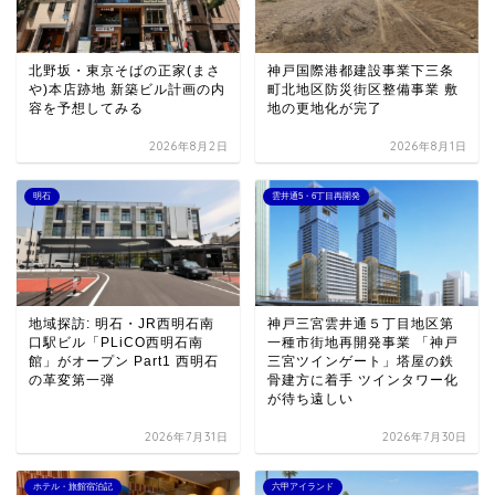
北野坂・東京そばの正家(まさ
神戸国際港都建設事業下三条
や)本店跡地 新築ビル計画の内
町北地区防災街区整備事業 敷
容を予想してみる
地の更地化が完了
2026年8月2日
2026年8月1日
明石
雲井通5・6丁目再開発
地域探訪: 明石・JR西明石南
神戸三宮雲井通５丁目地区第
口駅ビル「PLiCO西明石南
一種市街地再開発事業 「神戸
館」がオープン Part1 西明石
三宮ツインゲート」塔屋の鉄
の革変第一弾
骨建方に着手 ツインタワー化
が待ち遠しい
2026年7月31日
2026年7月30日
ホテル・旅館宿泊記
六甲アイランド