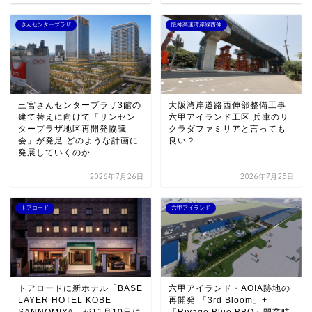
さんセンタープラザ
阪神高速湾岸線西伸
三宮さんセンタープラザ3館の
大阪湾岸道路西伸部整備工事
建て替えに向けて「サンセン
六甲アイランド工区 兵庫のサ
タープラザ地区再開発協議
クラダファミリアと言っても
会」が発足 どのような計画に
良い？
発展していくのか
2026年7月26日
2026年7月25日
トアロード
六甲アイランド
トアロードに新ホテル「BASE
六甲アイランド・AOIA跡地の
LAYER HOTEL KOBE
再開発 「3rd Bloom」+