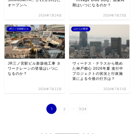
SANNOMIYA」が11月10日に
「Rivage Blue BBQ」開業時
オープンへ
期はいつになるのか？
2026年7月24日
2026年7月23日
JR三ノ宮新駅ビル
山からの眺望
JR三ノ宮駅ビル新築他工事 タ
ヴィーナス・テラスから眺め
ワークレーンの登場はいつに
た神戸都心 2026年夏 進行中
なるのか？
プロジェクトの状況と行政施
策による今後の行方は？
2026年7月22日
2026年7月21日
...
1
2
304