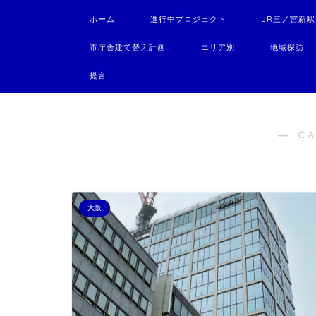
ホーム
進行中プロジェクト
JR三ノ宮新
市庁舎建て替え計画
エリア別
地域探訪
提言
― C
大阪