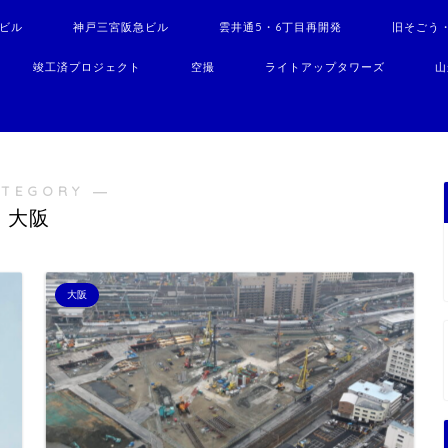
駅ビル
神戸三宮阪急ビル
雲井通5・6丁目再開発
旧そごう
竣工済プロジェクト
空撮
ライトアップタワーズ
山
ATEGORY ―
大阪
大阪