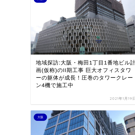
地域探訪:大阪・梅田1丁目1番地ビル
画(仮称)のII期工事 巨大オフィスタワ
ーの躯体が成長！圧巻のタワークレー
ン4機で施工中
2021年1月19
大阪