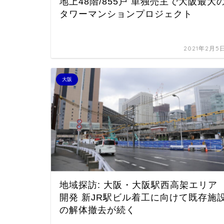
地上48階/855戸 単独売主で大阪最大
タワーマンションプロジェクト
2021年2月5
大阪
地域探訪: 大阪・大阪駅西高架エリア
開発 新JR駅ビル着工に向けて既存施
の解体撤去が続く