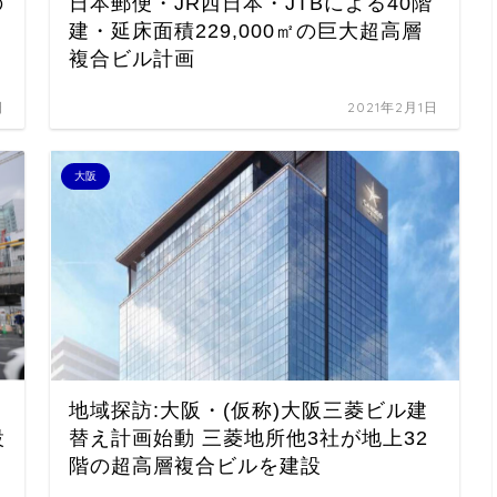
の
日本郵便・JR西日本・JTBによる40階
建・延床面積229,000㎡の巨大超高層
複合ビル計画
日
2021年2月1日
大阪
地域探訪:大阪・(仮称)大阪三菱ビル建
設
替え計画始動 三菱地所他3社が地上32
階の超高層複合ビルを建設