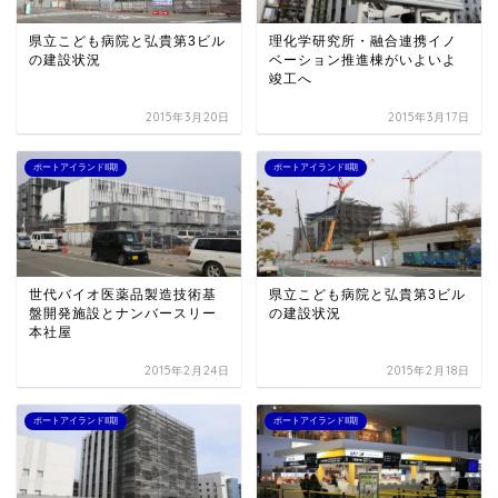
県立こども病院と弘貴第3ビル
理化学研究所・融合連携イノ
の建設状況
ベーション推進棟がいよいよ
竣工へ
2015年3月20日
2015年3月17日
ポートアイランドII期
ポートアイランドII期
世代バイオ医薬品製造技術基
県立こども病院と弘貴第3ビル
盤開発施設とナンバースリー
の建設状況
本社屋
2015年2月24日
2015年2月18日
ポートアイランドII期
ポートアイランドII期