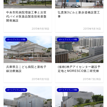
中央市民病院増築工事と次世
弘貴第3ビルと新歩道橋設置工
代バイオ医薬品製造技術基盤
事
開発施設
2015年9月18日
2015年9月14日
ポートアイランドII期
ポートアイランドII期
兵庫県立こども病院と新粒子
(仮称)神戸アイセンター建設予
線治療施設
定地とMORESCO第二研究棟
2015年9月10日
2015年7月28日
ポートアイランドII期
ポートアイランドII期