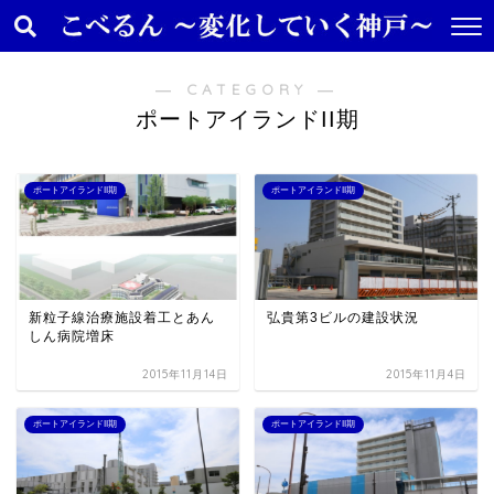
― CATEGORY ―
ポートアイランドII期
ポートアイランドII期
ポートアイランドII期
新粒子線治療施設着工とあん
弘貴第3ビルの建設状況
しん病院増床
2015年11月14日
2015年11月4日
ポートアイランドII期
ポートアイランドII期