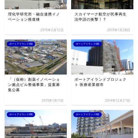
理化学研究所・融合連携イノ
スカイマーク航空が民事再生
ベーション推進棟
法申請の衝撃！？
2015年2月12日
2015年1月28日
ポートアイランドII期
ポートアイランドII期
「（仮称）創薬イノベーショ
ポートアイランドプロジェク
ン拠点ビル整備事業」提案募
ト 医療産業都市
集公募
2015年1月11日
2014年12月27日
ポートアイランドII期
ポートアイランドII期