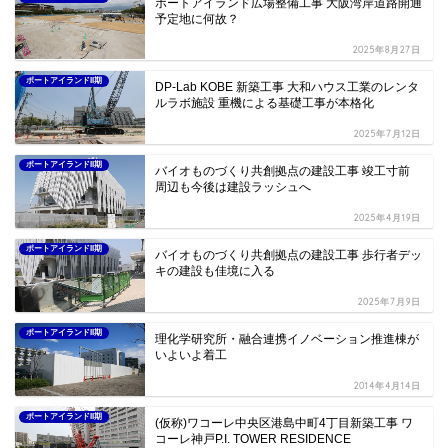
ポートアイランド広場整備工事 大阪湾岸道路開通
予定地に何故？
2025年8月27日
ポートアイランドII期
DP-Lab KOBE 新築工事 大和ハウス工業のレンタ
ルラボ施設 重機による基礎工事が本格化
2025年7月12日
ポートアイランドII期
バイオものづくり共創拠点の建設工事 竣工寸前
周辺も今後は建設ラッシュへ
2025年4月19日
ポートアイランドII期
バイオものづくり共創拠点の建設工事 歩行者デッ
キの建設も佳境に入る
2025年7月9日
ポートアイランドII期
理化学研究所・融合連携イノベーション推進棟が
いよいよ着工
2014年4月14日
ポートアイランドII期
(仮称)ワコーレ中央区港島中町4丁目新築工事 ワ
コーレ神戸P.I. TOWER RESIDENCE