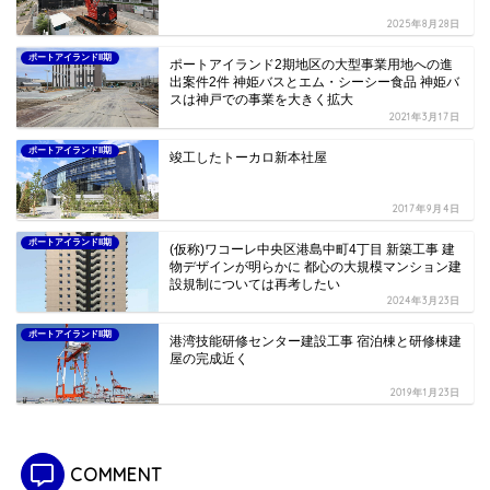
2025年8月28日
ポートアイランドII期
ポートアイランド2期地区の大型事業用地への進
出案件2件 神姫バスとエム・シーシー食品 神姫バ
スは神戸での事業を大きく拡大
2021年3月17日
ポートアイランドII期
竣工したトーカロ新本社屋
2017年9月4日
ポートアイランドII期
(仮称)ワコーレ中央区港島中町4丁目 新築工事 建
物デザインが明らかに 都心の大規模マンション建
設規制については再考したい
2024年3月23日
ポートアイランドII期
港湾技能研修センター建設工事 宿泊棟と研修棟建
屋の完成近く
2019年1月23日
COMMENT