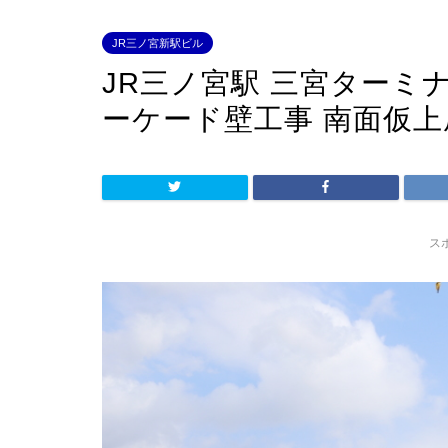
JR三ノ宮新駅ビル
JR三ノ宮駅 三宮ターミ
ーケード壁工事 南面仮
ス