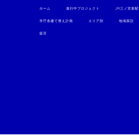
ホーム
進行中プロジェクト
JR三ノ宮新
市庁舎建て替え計画
エリア別
地域探訪
提言