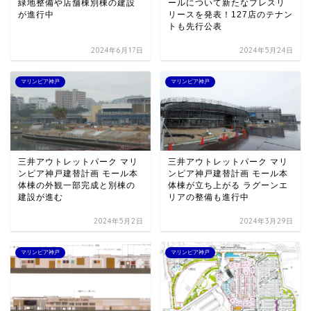
緑地整備や店舗棟別棟の建設
ールについて新たなプレスリ
が進行中
リースを発表！127店のテナン
トも先行公表
2024年6月17日
2024年5月24日
マリンピア神戸
マリンピア神戸
三井アウトレットパーク マリ
三井アウトレットパーク マリ
ンピア神戸建替計画 モール本
ンピア神戸建替計画 モール本
体棟の外観一部完成と別棟の
体棟が立ち上がる ラグーンエ
建設が進む
リアの整備も進行中
2024年5月2日
2024年3月29日
マリンピア神戸
マリンピア神戸