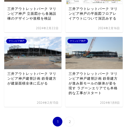
三井アウトレットパーク マリ
三井アウトレットパーク マリ
ンピア神戸 立面図から各施設
ンピア神戸の平面図フロアレ
棟のデザインや規模を検証
イアウトについて深読みする
2024年2月22日
2024年2月16日
マリンピア神戸
マリンピア神戸
三井アウトレットパーク マリ
三井アウトレットパーク マリ
ンピア神戸建替計画 鉄骨建方
ンピア神戸建替計画 鉄骨建方
が建築面積全体に広がる
が進み新モールの躯体が姿を
現す ラグーンエリアでも本格
的な工事がスタート
2024年2月15日
2024年1月8日
1
2