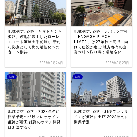
地域探訪: 姫路・ヤマトヤシキ
地域探訪: 姫路・ノバック本社
姫路店跡地に竣工したローレ
「ENGAGE PLACE
ルコート姫路大手前通り 新た
HIMEJI」は27年秋の完成に向
な拠点として街の活性化への
けて建設が進む 地方都市の企
寄与を期待
業本社を取り巻く環境変化
2026年5月26日
2026年5月25日
姫路
姫路
地域探訪: 姫路・2028年冬に
地域探訪: 姫路・相鉄フレッサ
開業予定の相鉄フレッサイン
インが姫路に出店 2028年冬に
姫路が着工 姫路のホテル開発
開業予定
は加速するか