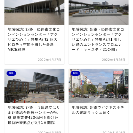
地域探訪: 姫路・姫路市文化コ
地域探訪: 姫路・姫路市文化コ
ンベンションセンター「アク
ンベンションセンター「アク
リエひめじ」特集Part2 巨大
リエひめじ」特集Part1 美し
ピロティ空間を擁した最新
い緑のエントランスプロムナ
MICE施設
ード「キャスティ21公園」
2022年4月27日
2022年4月26日
姫路
姫路
地域探訪: 姫路・兵庫県立はり
地域探訪: 姫路でビジネスホテ
ま姫路総合医療センターが完
ルの建設ラッシュ続く
成 総事業費423億円を掛けた
最新医療拠点が5月1日開院
2022年4月25日
2019年11月16日