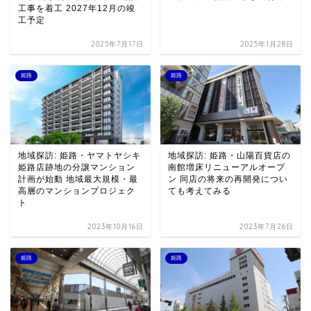
工事を着工 2027年12月の竣
工予定
2025年7月17日
2025年1月28日
姫路
姫路
地域探訪: 姫路・ヤマトヤシキ
地域探訪: 姫路・山陽百貨店の
姫路店跡地の分譲マンション
南館増床リニューアルオープ
計画が始動 地域最大規模・最
ン 同店の将来の再開発につい
高層のマンションプロジェク
ても考えてみる
ト
2023年10月16日
2023年7月26日
姫路
姫路