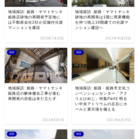
地域探訪: 姫路・ヤマトヤシキ
地域探訪: 姫路・ヤマトヤシキ
姫路店跡地の再開発予定地に
跡地の再開発は1階に商業機能
は不動産会社2社が店舗付分譲
を持つ地上16階建ての分譲マ
マンションを建設
ンション建設へ
2023年7月20日
2022年10月23日
姫路
姫路
地域探訪: 姫路・ヤマトヤシキ
地域探訪: 姫路・姫路市文化コ
姫路店の解体撤去工事が進む
ンベンションセンター「アク
再開発の目処は未だ立たず
リエひめじ」特集Part3 明る
い中央アトリウムの左右にホ
ールと展示場を備える
2022年5月1日
2022年4月29日
姫路
姫路