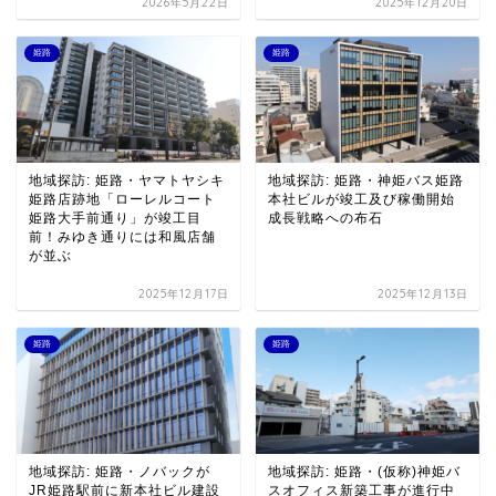
2026年5月22日
2025年12月20日
姫路
姫路
地域探訪: 姫路・ヤマトヤシキ
地域探訪: 姫路・神姫バス姫路
姫路店跡地「ローレルコート
本社ビルが竣工及び稼働開始
姫路大手前通り」が竣工目
成長戦略への布石
前！みゆき通りには和風店舗
が並ぶ
2025年12月17日
2025年12月13日
姫路
姫路
地域探訪: 姫路・ノバックが
地域探訪: 姫路・(仮称)神姫バ
JR姫路駅前に新本社ビル建設
スオフィス新築工事が進行中