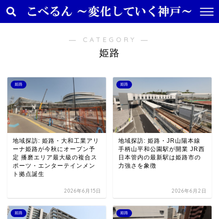
― CATEGORY ―
姫路
姫路
姫路
地域探訪: 姫路・大和工業アリ
地域探訪: 姫路・JR山陽本線
ーナ姫路が今秋にオープン予
手柄山平和公園駅が開業 JR西
定 播磨エリア最大級の複合ス
日本管内の最新駅は姫路市の
ポーツ・エンターテインメン
力強さを象徴
ト拠点誕生
2026年6月15日
2026年6月2日
姫路
姫路