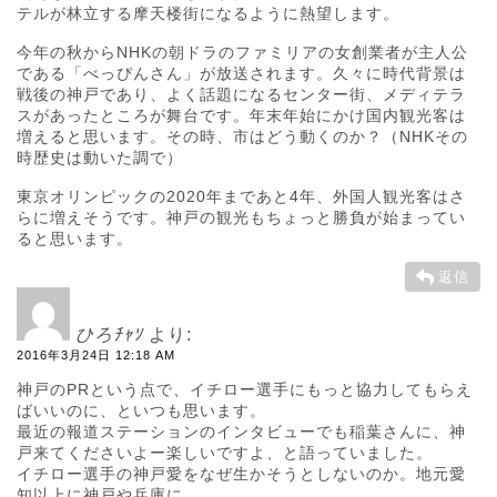
テルが林立する摩天楼街になるように熱望します。
今年の秋からNHKの朝ドラのファミリアの女創業者が主人公
である「べっぴんさん」が放送されます。久々に時代背景は
戦後の神戸であり、よく話題になるセンター街、メディテラ
スがあったところが舞台です。年末年始にかけ国内観光客は
増えると思います。その時、市はどう動くのか？（NHKその
時歴史は動いた調で）
東京オリンピックの2020年まであと4年、外国人観光客はさ
らに増えそうです。神戸の観光もちょっと勝負が始まってい
ると思います。
返信
ひろﾁｬｿ
より:
2016年3月24日 12:18 AM
神戸のPRという点で、イチロー選手にもっと協力してもらえ
ばいいのに、といつも思います。
最近の報道ステーションのインタビューでも稲葉さんに、神
戸来てくださいよー楽しいですよ、と語っていました。
イチロー選手の神戸愛をなぜ生かそうとしないのか。地元愛
知以上に神戸や兵庫に