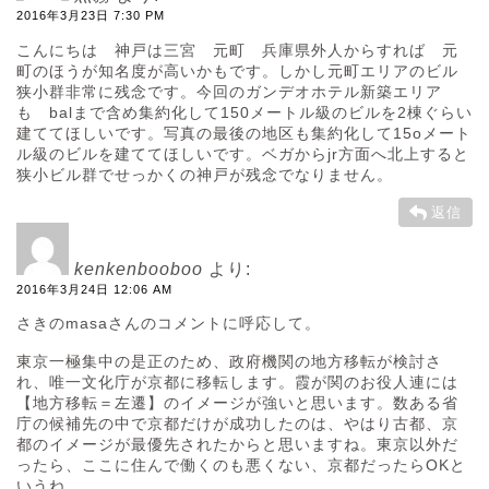
2016年3月23日 7:30 PM
こんにちは 神戸は三宮 元町 兵庫県外人からすれば 元
町のほうが知名度が高いかもです。しかし元町エリアのビル
狭小群非常に残念です。今回のガンデオホテル新築エリア
も balまで含め集約化して150メートル級のビルを2棟ぐらい
建ててほしいです。写真の最後の地区も集約化して15oメート
ル級のビルを建ててほしいです。ベガからjr方面へ北上すると
狭小ビル群でせっかくの神戸が残念でなりません。
返信
kenkenbooboo
より:
2016年3月24日 12:06 AM
さきのmasaさんのコメントに呼応して。
東京一極集中の是正のため、政府機関の地方移転が検討さ
れ、唯一文化庁が京都に移転します。霞が関のお役人連には
【地方移転＝左遷】のイメージが強いと思います。数ある省
庁の候補先の中で京都だけが成功したのは、やはり古都、京
都のイメージが最優先されたからと思いますね。東京以外だ
ったら、ここに住んで働くのも悪くない、京都だったらOKと
いうね。