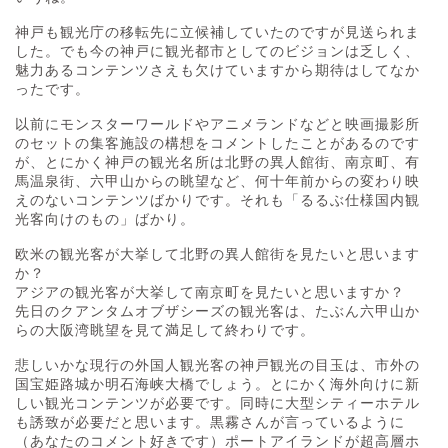
神戸も観光庁の移転先に立候補していたのですが見送られま
した。でも今の神戸に観光都市としてのビジョンは乏しく、
魅力あるコンテンツさえも欠けていますから期待はしてなか
ったです。
以前にモンスターワールドやアニメランドなどと映画撮影所
のセットの集客施設の構想をコメントしたことがあるのです
が、とにかく神戸の観光名所は北野の異人館街、南京町、有
馬温泉街、六甲山からの眺望など、何十年前からの変わり映
えのないコンテンツばかりです。それも「るるぶ仕様国内観
光客向けのもの」ばかり。
欧米の観光客が大挙して北野の異人館街を見たいと思います
か？
アジアの観光客が大挙して南京町を見たいと思いますか？
先日のクアンタムオブザシーズの観光客は、たぶん六甲山か
らの大阪湾眺望を見て満足して終わりです。
悲しいかな現行の外国人観光客の神戸観光の目玉は、市外の
国宝姫路城か明石海峡大橋でしょう。とにかく海外向けに新
しい観光コンテンツが必要です。同時に大型シティーホテル
も誘致が必要だと思います。黒霧さんが言っているように
（あなたのコメント好きです）ポートアイランドが超高層ホ