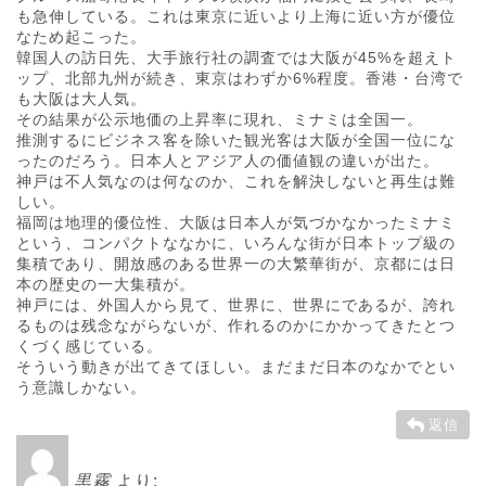
も急伸している。これは東京に近いより上海に近い方が優位
なため起こった。
韓国人の訪日先、大手旅行社の調査では大阪が45%を超えト
ップ、北部九州が続き、東京はわずか6%程度。香港・台湾で
も大阪は大人気。
その結果が公示地価の上昇率に現れ、ミナミは全国一。
推測するにビジネス客を除いた観光客は大阪が全国一位にな
ったのだろう。日本人とアジア人の価値観の違いが出た。
神戸は不人気なのは何なのか、これを解決しないと再生は難
しい。
福岡は地理的優位性、大阪は日本人が気づかなかったミナミ
という、コンパクトななかに、いろんな街が日本トップ級の
集積であり、開放感のある世界一の大繁華街が、京都には日
本の歴史の一大集積が。
神戸には、外国人から見て、世界に、世界にであるが、誇れ
るものは残念ながらないが、作れるのかにかかってきたとつ
くづく感じている。
そういう動きが出てきてほしい。まだまだ日本のなかでとい
う意識しかない。
返信
黒霧
より: