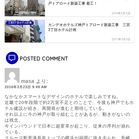
戸トアロード新築工事 着工！
2016年9月5日
三宮3丁目ホテル計画
カンデオホテルズ神戸トアロード新築工事 三宮
3丁目ホテル計画
2017年9月3日
POSTED COMMENT
masa
より:
2016年3月23日 9:49 AM
なかなかスマートなデザインのホテルで楽しみですね。
近畿で20年段階で約2万室不足とのことで、今後も神戸でもホ
テル建設が続き、再開発が進むと期待している。
それ以上に今の神戸が取り組むことがあるが、動きがないの
は残念。
今インバウンドで日本に超変革が起こり、従来の序列が崩れ
ている。
クルーズ船寄港長年トップの横浜が福岡に抜き去られ、長崎