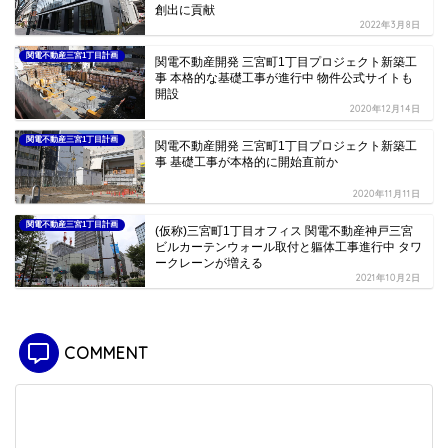
創出に貢献
2022年3月8日
関電不動産三宮1丁目計画
関電不動産開発 三宮町1丁目プロジェクト新築工
事 本格的な基礎工事が進行中 物件公式サイトも
開設
2020年12月14日
関電不動産三宮1丁目計画
関電不動産開発 三宮町1丁目プロジェクト新築工
事 基礎工事が本格的に開始直前か
2020年11月11日
関電不動産三宮1丁目計画
(仮称)三宮町1丁目オフィス 関電不動産神戸三宮
ビルカーテンウォール取付と軀体工事進行中 タワ
ークレーンが増える
2021年10月2日
COMMENT