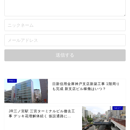
日新信用金庫神戸支店新築工事 1階周り
も完成 新支店ビル稼働はいつ？
JR三ノ宮駅 三宮ターミナルビル撤去工
事 デッキ花壇解体続く 仮設通路に...