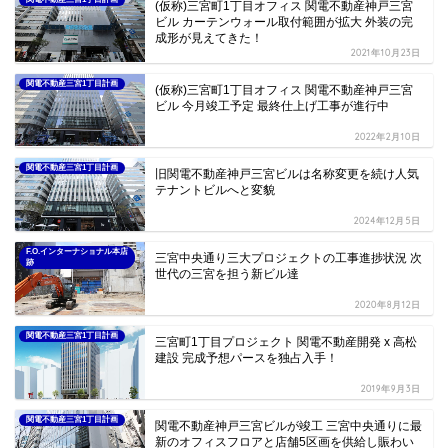
(仮称)三宮町1丁目オフィス 関電不動産神戸三宮
ビル カーテンウォール取付範囲が拡大 外装の完
成形が見えてきた！
2021年10月23日
関電不動産三宮1丁目計画
(仮称)三宮町1丁目オフィス 関電不動産神戸三宮
ビル 今月竣工予定 最終仕上げ工事が進行中
2022年2月10日
関電不動産三宮1丁目計画
旧関電不動産神戸三宮ビルは名称変更を続け人気
テナントビルへと変貌
2024年12月5日
F.O.インターナショナル本店
三宮中央通り三大プロジェクトの工事進捗状況 次
跡
世代の三宮を担う新ビル達
2020年8月12日
関電不動産三宮1丁目計画
三宮町1丁目プロジェクト 関電不動産開発 x 高松
建設 完成予想パースを独占入手！
2019年9月3日
関電不動産三宮1丁目計画
関電不動産神戸三宮ビルが竣工 三宮中央通りに最
新のオフィスフロアと店舗5区画を供給し賑わい