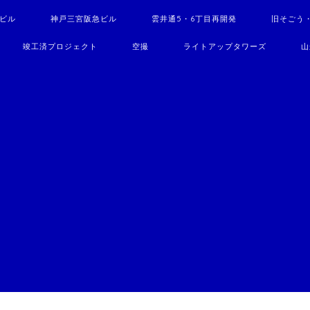
駅ビル
神戸三宮阪急ビル
雲井通5・6丁目再開発
旧そごう
竣工済プロジェクト
空撮
ライトアップタワーズ
山