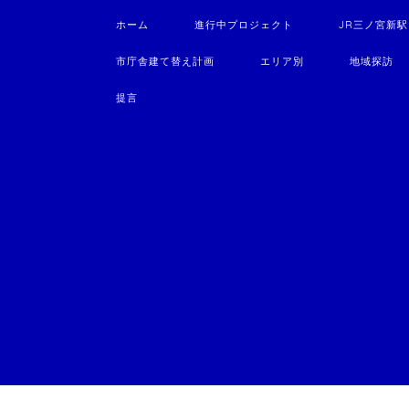
ホーム
進行中プロジェクト
JR三ノ宮新
市庁舎建て替え計画
エリア別
地域探訪
提言