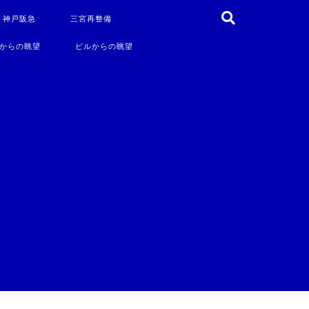
・神戸阪急
三宮再整備
からの眺望
ビルからの眺望