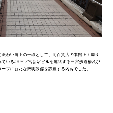
間賑わい向上の一環として、同百貨店の本館正面周り
れているJR三ノ宮新駅ビルを連絡する三宮歩道橋及び
ロープに新たな照明設備を設置する内容でした。