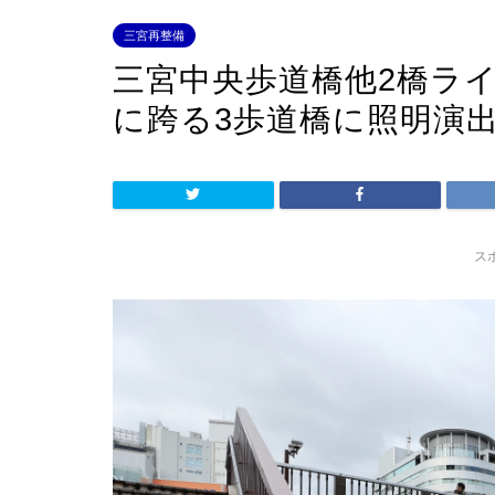
三宮再整備
三宮中央歩道橋他2橋ラ
に跨る3歩道橋に照明演
ス