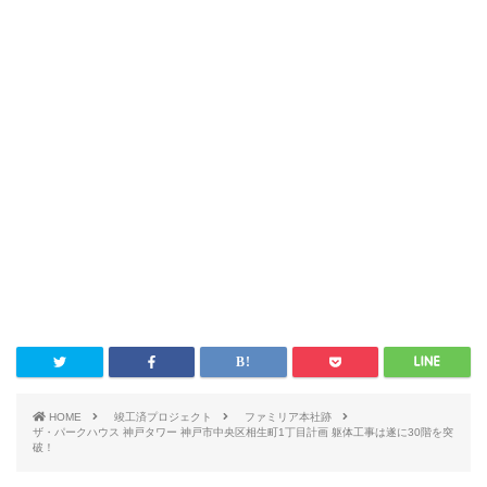
HOME
竣工済プロジェクト
ファミリア本社跡
ザ・パークハウス 神戸タワー 神戸市中央区相生町1丁目計画 躯体工事は遂に30階を突
破！