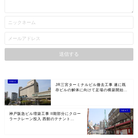
JR三宮ターミナルビル撤去工事 遂に既
存ビルの解体に向けて足場の構築開始...
神戸阪急ビル増築工事 II期部分にクロー
ラークレーン投入 西館のテナント...