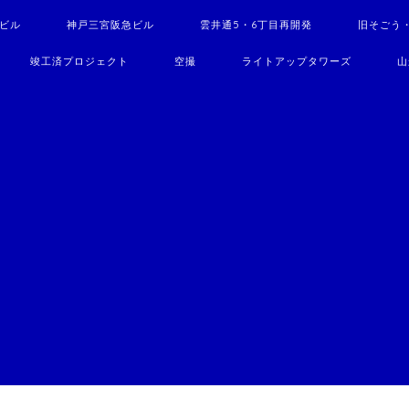
駅ビル
神戸三宮阪急ビル
雲井通5・6丁目再開発
旧そごう
竣工済プロジェクト
空撮
ライトアップタワーズ
山