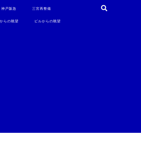
・神戸阪急
三宮再整備
からの眺望
ビルからの眺望