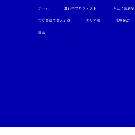
ホーム
進行中プロジェクト
JR三ノ宮新
市庁舎建て替え計画
エリア別
地域探訪
提言