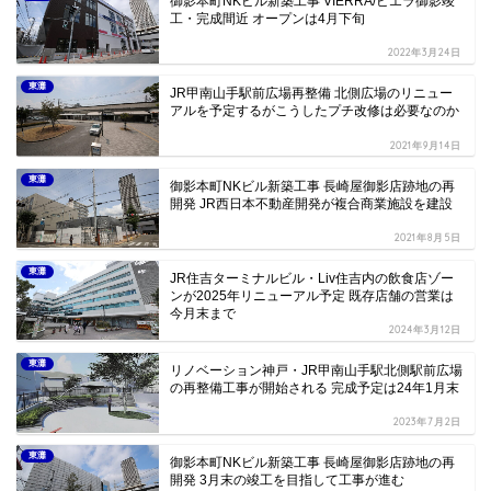
御影本町NKビル新築工事 VIERRA/ビエラ御影竣
工・完成間近 オープンは4月下旬
2022年3月24日
東灘
JR甲南山手駅前広場再整備 北側広場のリニュー
アルを予定するがこうしたプチ改修は必要なのか
2021年9月14日
東灘
御影本町NKビル新築工事 長崎屋御影店跡地の再
開発 JR西日本不動産開発が複合商業施設を建設
2021年8月5日
東灘
JR住吉ターミナルビル・Liv住吉内の飲食店ゾー
ンが2025年リニューアル予定 既存店舗の営業は
今月末まで
2024年3月12日
東灘
リノベーション神戸・JR甲南山手駅北側駅前広場
の再整備工事が開始される 完成予定は24年1月末
2023年7月2日
東灘
御影本町NKビル新築工事 長崎屋御影店跡地の再
開発 3月末の竣工を目指して工事が進む