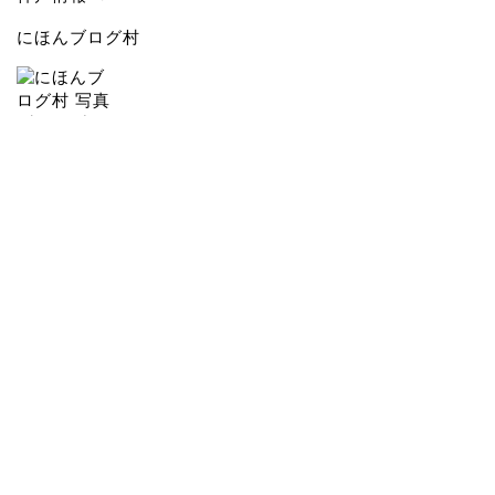
にほんブログ村
にほんブログ村
人気ブログランキングへ
相互リンク
超高層ビルとパソコンの歴史
未来へはばたく神戸空港
Blue Style COM
Re-urbanization ～大阪再都市化～
大阪 at Night