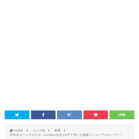
HOME
エリア別
東灘
JR住吉ターミナルビル・Liv/Seer住吉が4月下旬に大規模リニューアルオープン！