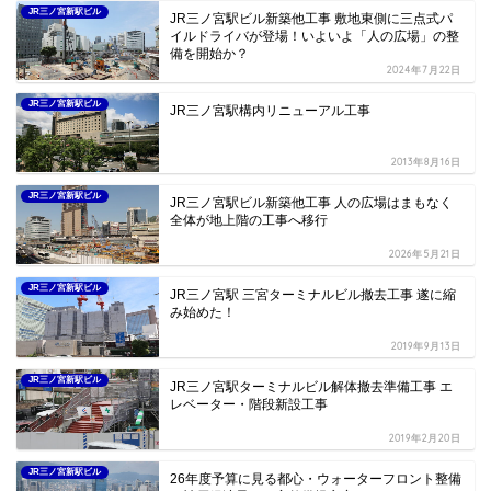
JR三ノ宮新駅ビル
JR三ノ宮駅ビル新築他工事 敷地東側に三点式パ
イルドライバが登場！いよいよ「人の広場」の整
備を開始か？
2024年7月22日
JR三ノ宮新駅ビル
JR三ノ宮駅構内リニューアル工事
2013年8月16日
JR三ノ宮新駅ビル
JR三ノ宮駅ビル新築他工事 人の広場はまもなく
全体が地上階の工事へ移行
2026年5月21日
JR三ノ宮新駅ビル
JR三ノ宮駅 三宮ターミナルビル撤去工事 遂に縮
み始めた！
2019年9月13日
JR三ノ宮新駅ビル
JR三ノ宮駅ターミナルビル解体撤去準備工事 エ
レベーター・階段新設工事
2019年2月20日
JR三ノ宮新駅ビル
26年度予算に見る都心・ウォーターフロント整備