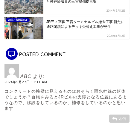
と神戸経済界の三宮整備提言案
2014年3月12日
JR三ノ宮新駅ビル
JR三ノ宮駅 三宮ターミナルビル撤去工事 新たに
通路閉鎖によるデッキ受替え工事が発生
2021年1月12日
POSTED COMMENT
ABC
より:
2024年9月27日 11:11 AM
コンクリートの擁壁に見えるものはおそらく雨水幹線の躯体
でしょうか？台帳をみるとJRビルの支障となる位置にあるよ
うなので、移設をしているのか、補修をしているのかと思い
ます
返信