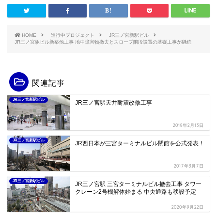
HOME
進行中プロジェクト
JR三ノ宮新駅ビル
JR三ノ宮駅ビル新築他工事 地中障害物撤去とスロープ階段設置の基礎工事が継続
関連記事
JR三ノ宮新駅ビル
JR三ノ宮駅天井耐震改修工事
2018年2月13日
JR三ノ宮新駅ビル
JR西日本が三宮ターミナルビル閉館を公式発表！
2017年3月7日
JR三ノ宮新駅ビル
JR三ノ宮駅 三宮ターミナルビル撤去工事 タワー
クレーン2号機解体始まる 中央通路も移設予定
2020年9月22日