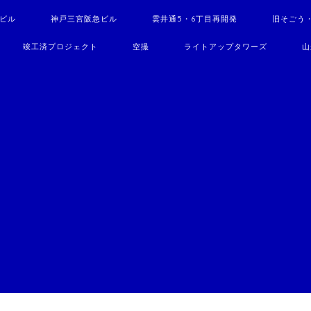
駅ビル
神戸三宮阪急ビル
雲井通5・6丁目再開発
旧そごう
竣工済プロジェクト
空撮
ライトアップタワーズ
山