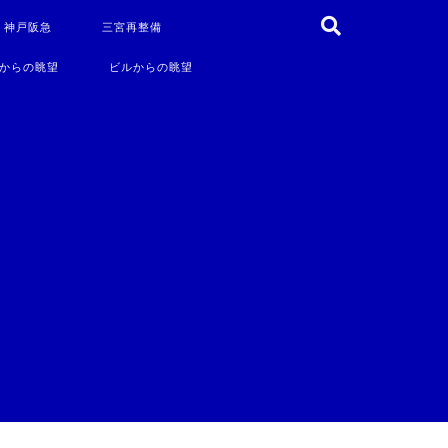
・神戸阪急
三宮再整備
からの眺望
ビルからの眺望