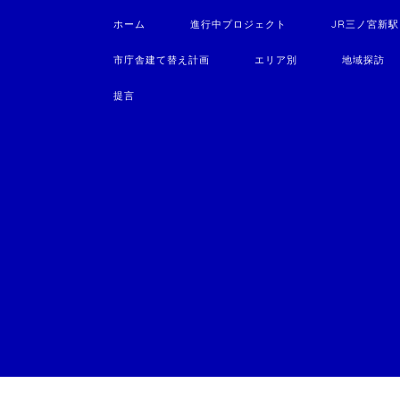
ホーム
進行中プロジェクト
JR三ノ宮新
市庁舎建て替え計画
エリア別
地域探訪
提言