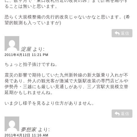
に、数ヶ月で「東口改札付近の改良のみ」まで計画を縮小す
ることは無いと思います。
恐らく大規模整備の先行的改良じゃないかなと思います。(希
望的観測も入っていますが)
返信
淀屋
より:
2011年4月11日 11:21 PM
ちょっと拍子抜けですね。
震災の影響で期待していた九州新幹線の新大阪乗り入れが不
発であり、外人の観光客が激減で大阪駅改装の専門店ビルや
伊勢丹・三越にも厳しい見通しがあり、三ノ宮駅大規模立替
延期かもしれませんね。
いま少し様子を見るより仕方がありません。
返信
夢想家
より:
2011年4月12日 11:16 AM