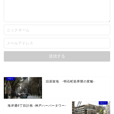
旧居留地 -明石町筋界隈の変貌-
海岸通6丁目計画 -神戸ハーバータワー-