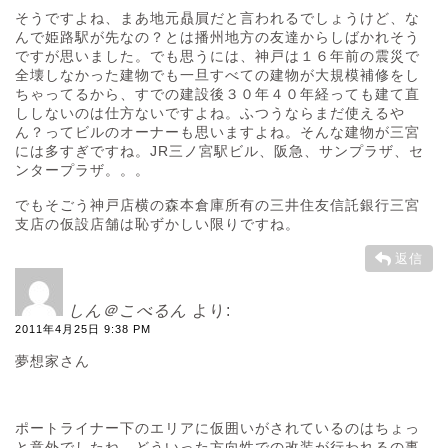
そうですよね、まあ地元贔屓だと言われるでしょうけど、な
んで姫路駅が先なの？とは播州地方の友達からしばかれそう
ですが思いました。でも思うには、神戸は１６年前の震災で
全壊しなかった建物でも一旦すべての建物が大規模補修をし
ちゃってるから、すでの建設後３０年４０年経っても建て直
ししないのは仕方ないですよね。ふつうならまだ使えるや
ん？ってビルのオーナーも思いますよね。そんな建物が三宮
には多すぎですね。JR三ノ宮駅ビル、阪急、サンプラザ、セ
ンタープラザ。。。
でもそごう神戸店横の森本倉庫所有の三井住友信託銀行三宮
支店の仮設店舗は恥ずかしい限りですね。
返信
しん＠こべるん
より:
2011年4月25日 9:38 PM
夢想家さん
ポートライナー下のエリアに仮囲いがされているのはちょっ
と意外でしたね。どういった方向性での改装が行われるの事