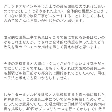
グランドデザインを考えた上での改装開始なのであれば良い
のですが(もしくは公表された上で)、全体的な構想がまとまっ
ていない状況で改良工事がスタートすることに対して、私も
含めて皆さんに戸惑いが生じたのだと思います。
限定的な改装工事であればそこまで気に留める必要はないの
かもしれませんが、できれば全体的な構想を練った上でどう
改良を進めていくのか指針を示して貰えればと思います。
今後の本格改良との間にちぐはぐさが生じないよう気を配っ
て欲しいところですね。まあよく考えれば大阪駅の改良工事
も新駅ビル着工前から部分的に開始されてましたので、同様
の手法と考えても良いかもしれません。
しかしターミナルビル建替と大規模駅改良を真っ先に報じた
神戸新聞が、この改良工事について記事を掲載したのが本日
だったのは意外でした。先週土曜には日経新聞が駅改良の内
容を掲載し、JR西がプレスリリースを行ってからすでに数日