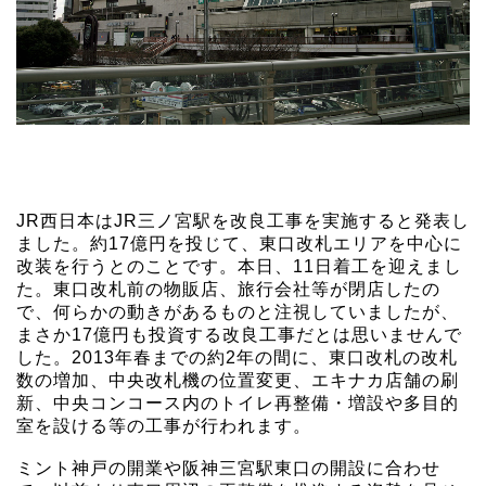
JR西日本はJR三ノ宮駅を改良工事を実施すると発表し
ました。約17億円を投じて、東口改札エリアを中心に
改装を行うとのことです。本日、11日着工を迎えまし
た。東口改札前の物販店、旅行会社等が閉店したの
で、何らかの動きがあるものと注視していましたが、
まさか17億円も投資する改良工事だとは思いませんで
した。2013年春までの約2年の間に、東口改札の改札
数の増加、中央改札機の位置変更、エキナカ店舗の刷
新、中央コンコース内のトイレ再整備・増設や多目的
室を設ける等の工事が行われます。
ミント神戸の開業や阪神三宮駅東口の開設に合わせ