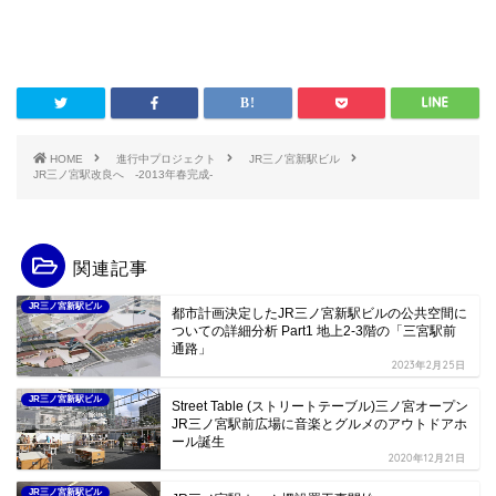
HOME
進行中プロジェクト
JR三ノ宮新駅ビル
JR三ノ宮駅改良へ -2013年春完成-
関連記事
JR三ノ宮新駅ビル
都市計画決定したJR三ノ宮新駅ビルの公共空間に
ついての詳細分析 Part1 地上2-3階の「三宮駅前
通路」
2023年2月25日
JR三ノ宮新駅ビル
Street Table (ストリートテーブル)三ノ宮オープン
JR三ノ宮駅前広場に音楽とグルメのアウトドアホ
ール誕生
2020年12月21日
JR三ノ宮新駅ビル