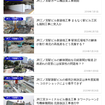
JR三ノ宮駅ホーム柵設置工事開始
2018年7月1日
JR三ノ宮新駅ビル
JR三ノ宮駅ビル新築他工事 まもなく駅ビル工区
も掘削工事に突入か
2026年2月5日
JR三ノ宮新駅ビル
JR三ノ宮駅ビル新築他工事 駅前広場地下の解体
が進行 南北の高低差をどう克服する？
2024年5月24日
JR三ノ宮新駅ビル
JR三ノ宮駅ビルの解体開始を日経新聞が報道 計
画遅れの背景には採算性の問題有？？
2018年11月8日
JR三ノ宮新駅ビル
JR三ノ宮駅新駅ビルの都市計画決定は来年度延期
へ コロナショックにより着手できず
2020年9月26日
JR三ノ宮新駅ビル
JR三宮ターミナルビル撤去工事 タワークレーン2
号機稼働開始 北面仮設工事進行中