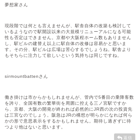
夢想家さん
現段階では何とも言えませんが、駅舎自体の改築も検討して
いるようなので駅開設以来の大規模リニューアルになる可能
性も否定はできません。京都や大阪程ホーム数もありません
し、駅ビルの建替え以上に駅自体の改修は容易かと思いま
す。その分、駅ビルは広場は苦心するでしょうね。駅舎より
もそちらに注力して欲しいという気持ちは同じですね。
sirmountbattenさん
働き掛けは市からかもしれませんが、管内で5番目の乗降客数
を誇り、全国有数の繁華街を周囲に控える三ノ宮駅ですか
ら、京都、大阪の開発が終われば必然的にJR西の次の投資先
は三宮なのでしょう。阪急はJRの構想が明らかになれば何ら
かの形で意思表示をするかもしれません。期待し過ぎずに待
つより他はないと思います。
返信