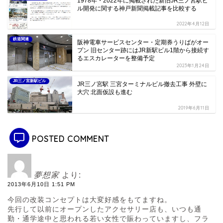
1978年・2022年に掲載された新旧JR三ノ宮駅ビ
ル開発に関する神戸新聞掲載記事を比較する
2022年4月12日
鉄道関連
阪神電車サービスセンター・定期券うりばがオー
プン 旧センター跡にはJR新駅ビル1階から接続す
るエスカレーターを整備予定
2023年1月24日
JR三ノ宮新駅ビル
JR三ノ宮駅 三宮ターミナルビル撤去工事 外壁に
大穴 北面仮設も進む
2019年6月11日
POSTED COMMENT
夢想家
より:
2013年6月10日 1:51 PM
今回の改装コンセプトは大変好感をもてますね。
先行して以前にオープンしたアクセサリー店も、いつも通
勤・通学途中と思われる若い女性で賑わっていますし、フラ