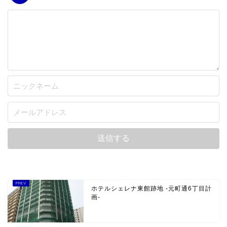
ホテルシェレナ東館跡地 -元町通6丁目計
画-