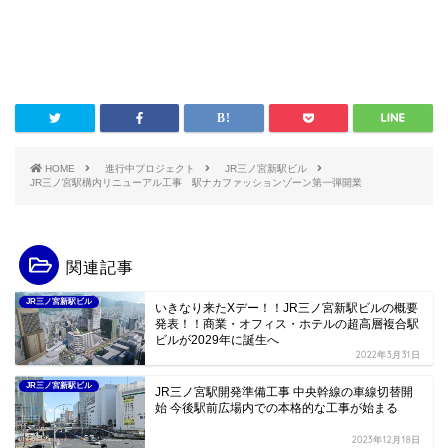
HOME
進行中プロジェクト
JR三ノ宮新駅ビル
JR三ノ宮駅構内リニューアル工事 駅ナカファッションゾーン第一弾開業
関連記事
JR三ノ宮新駅ビル
いきなり来たXデー！！JR三ノ宮新駅ビルの概要
発表！！商業・オフィス・ホテルの超高層複合駅
ビルが2029年に誕生へ
2022年3月31日
JR三ノ宮新駅ビル
JR三ノ宮駅開発準備工事 中央幹線の車線切替開
始 今後駅前広場内での本格的な工事が始まる
2023年12月18日