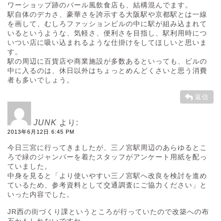
ワーショップ跡のバール風飲食店も、結構混んでます。
駅自体のデカさ、豪華さを誇示する大阪駅や京都駅とは一線
を画して、むしろファッションビルの中に駅が組み込まれて
いるというような、気軽さ、便利さを目指し、駅利用時につ
いつい店に吸い込まれるような仕掛けをしてほしいと思いま
す。
駅の周辺に百貨店や商業施設が多数あるといっても、ビルの
中に入るのは、休日以外はちょっとめんどくさいと思う消費
者も多いでしょう。
返信
JUNK
より:
2013年6月12日 6:45 PM
今日三宮に行ってきましたが、三ノ宮駅周辺のあらゆるとこ
ろで緑のジャンパーを着たスタッフがアンケート用紙を配っ
ていました。
中身を見ると「より使いやすい三ノ宮駅へ改良を検討を進め
ているため、参考資料として交通調査にご協力ください」と
いった内容でした。
JR西の街づくり課というところが行っていたので改築への布
石かもしれないですね。