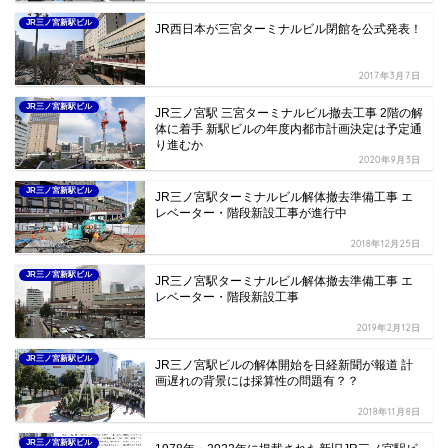
JR三ノ宮新駅ビル
JR西日本が三宮ターミナルビル閉館を公式発表！
2017年3月7日
JR三ノ宮新駅ビル
JR三ノ宮駅 三宮ターミナルビル撤去工事 2階の解
体に着手 新駅ビルの年度内都市計画決定は予定通
り進むか
2020年9月3日
JR三ノ宮新駅ビル
JR三ノ宮駅ターミナルビル解体撤去準備工事 エ
レベーター・階段新設工事が進行中
2018年12月25日
JR三ノ宮新駅ビル
JR三ノ宮駅ターミナルビル解体撤去準備工事 エ
レベーター・階段新設工事
2019年2月12日
JR三ノ宮新駅ビル
JR三ノ宮駅ビルの解体開始を日経新聞が報道 計
画遅れの背景には採算性の問題有？？
2018年11月8日
JR三ノ宮新駅ビル