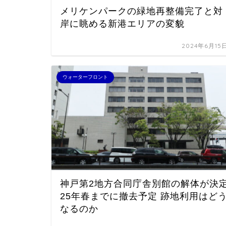
メリケンパークの緑地再整備完了と対
岸に眺める新港エリアの変貌
2024年6月15
ウォーターフロント
神戸第2地方合同庁舎別館の解体が決
25年春までに撤去予定 跡地利用はど
なるのか