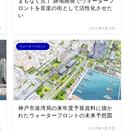
まもなく完了 跡地開発でウォーターフ
ロントを音楽の街として活性化させた
い
日
2025年4月14日
ウォーターフロント
神戸市港湾局の来年度予算資料に描か
れたウォーターフロントの未来予想図
日
2025年3月15日