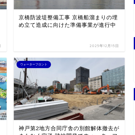
京橋防波堤整備工事 京橋船溜まりの埋
め立て造成に向けた準備事業が進行中
日
2025年12月15日
ウォーターフロント
神戸第2地方合同庁舎の別館解体撤去が