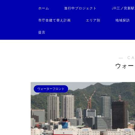
ホーム
進行中プロジェクト
JR三ノ宮新
市庁舎建て替え計画
エリア別
地域探訪
提言
― C
ウォー
ウォーターフロント