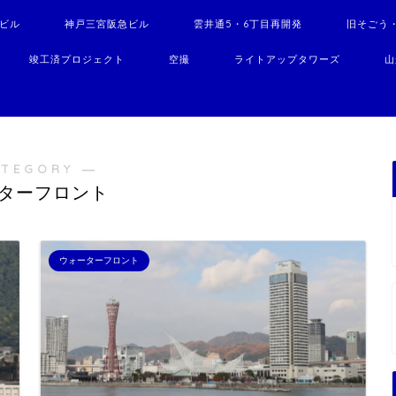
駅ビル
神戸三宮阪急ビル
雲井通5・6丁目再開発
旧そごう
竣工済プロジェクト
空撮
ライトアップタワーズ
山
ATEGORY ―
ターフロント
ウォーターフロント