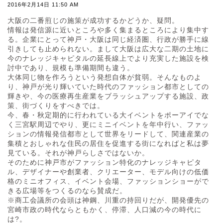
2016年2月14日 11:50 AM
大阪の二番煎じの施策が成功するかどうか、疑問。
情報は発信源に近いところや多く集まるところにより集中す
る。企業にとって神戸・大阪は同じ経済圏、行政が勝手に線
引きしても止められない。まして大阪は広大な二期の土地に
今のナレッジキャピタルの延長線上でより充実した施設を検
討中であり、規模も準備期間も違う。
大体同じ物を作ろうという発想自体が貧弱。そんなものよ
り、神戸が光り輝いていた時代のファッション都市としての
輝きや、今の医療再生産業をブラッシュアップする施設、政
策、街づくりをすべきでは。
今、春・秋定期的に行われている大イベントをポーアイでな
く三宮駅周辺でやり、更にミニイベントを年中行い、ファッ
ションの情報発信都市として世界をリードして、関連産業の
集積とおしゃれな住民の居住を促進する街になればと私は夢
見ている。それが神戸らしさではないか。
そのために神戸市がファッション特化のナレッジキャピタ
ル、デザイナーや創業者、クリエーター、モデル向けの低価
格のミニオフィス、イベント会場、ファッションショーがで
きる広場等をつくるのなら賛成だ。
※商工会議所の会頭は神鋼、川重の持回りだが、開発優先の
宮崎市政の時代ならともかく、停滞、人口減の今の時代に
は?。