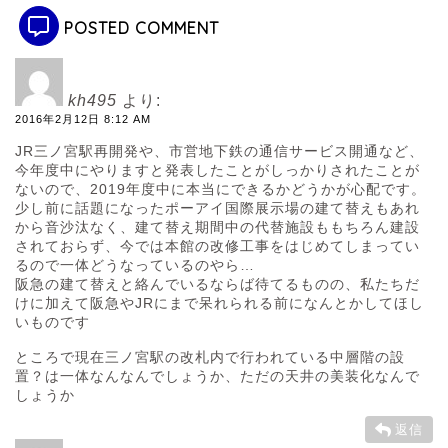
POSTED COMMENT
kh495
より:
2016年2月12日 8:12 AM
JR三ノ宮駅再開発や、市営地下鉄の通信サービス開通など、
今年度中にやりますと発表したことがしっかりされたことが
ないので、2019年度中に本当にできるかどうかが心配です。
少し前に話題になったポーアイ国際展示場の建て替えもあれ
から音沙汰なく、建て替え期間中の代替施設ももちろん建設
されておらず、今では本館の改修工事をはじめてしまってい
るので一体どうなっているのやら…
阪急の建て替えと絡んでいるならば待てるものの、私たちだ
けに加えて阪急やJRにまで呆れられる前になんとかしてほし
いものです
ところで現在三ノ宮駅の改札内で行われている中層階の設
置？は一体なんなんでしょうか、ただの天井の美装化なんで
しょうか
返信