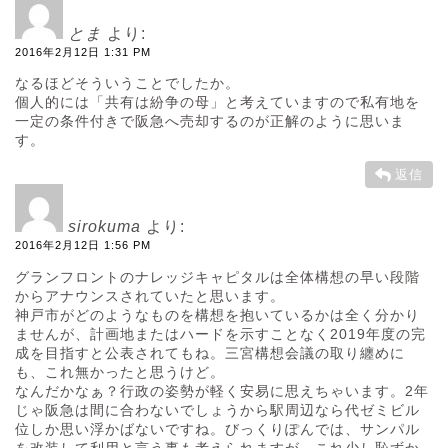
とま
より:
2016年2月12日 1:31 PM
なるほどそういうことでしたか。
個人的には「共有は紛争の母」と考えていますので私有地を
一定の条件付きで阪急へ売却するのが正解のように思いま
す。
返信
sirokuma
より:
2016年2月12日 1:56 PM
グランフロントのナレッジキャピタルは全体構想の早い段階
からアナウンスされていたと思います。
神戸市がどのようなものを構想を抱いているかは全く分かり
ませんが、計画地またはハードを示すことなく2019年度の完
成を目指すと公表されてもね。三宮構想会議の取り纏めに
も、これ無かったと思うけど。
なんだかなぁ？行政の姿勢が軽く安易に思えちゃいます。2年
じゃ阪急は間に合わないでしょうから駅周辺なら代ゼミビル
位しか思い浮かばないですね。びっくりぽんでは、サンパル
を改装して利用と言う事も考えられますが、これ少し恥ずか