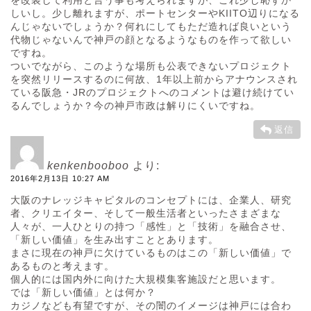
しいし。少し離れますが、ポートセンターやKIITO辺りになる
んじゃないでしょうか？何れにしてもただ造れば良いという
代物じゃないんで神戸の顔となるようなものを作って欲しい
ですね。
ついでながら、このような場所も公表できないプロジェクト
を突然リリースするのに何故、1年以上前からアナウンスされ
ている阪急・JRのプロジェクトへのコメントは避け続けてい
るんでしょうか？今の神戸市政は解りにくいですね。
返信
kenkenbooboo
より:
2016年2月13日 10:27 AM
大阪のナレッジキャピタルのコンセプトには、企業人、研究
者、クリエイター、そして一般生活者といったさまざまな
人々が、一人ひとりの持つ「感性」と「技術」を融合させ、
「新しい価値」を生み出すこととあります。
まさに現在の神戸に欠けているものはこの「新しい価値」で
あるものと考えます。
個人的には国内外に向けた大規模集客施設だと思います。
では「新しい価値」とは何か？
カジノなども有望ですが、その闇のイメージは神戸には合わ