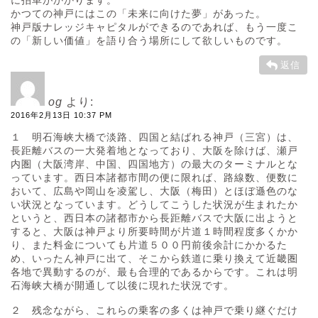
かつての神戸にはこの「未来に向けた夢」があった。
神戸版ナレッジキャピタルができるのであれば、もう一度こ
の「新しい価値」を語り合う場所にして欲しいものです。
返信
og
より:
2016年2月13日 10:37 PM
１ 明石海峡大橋で淡路、四国と結ばれる神戸（三宮）は、
長距離バスの一大発着地となっており、大阪を除けば、瀬戸
内圏（大阪湾岸、中国、四国地方）の最大のターミナルとな
っています。西日本諸都市間の便に限れば、路線数、便数に
おいて、広島や岡山を凌駕し、大阪（梅田）とほぼ遜色のな
い状況となっています。どうしてこうした状況が生まれたか
というと、西日本の諸都市から長距離バスで大阪に出ようと
すると、大阪は神戸より所要時間が片道１時間程度多くかか
り、また料金についても片道５００円前後余計にかかるた
め、いったん神戸に出て、そこから鉄道に乗り換えて近畿圏
各地で異動するのが、最も合理的であるからです。これは明
石海峡大橋が開通して以後に現れた状況です。
２ 残念ながら、これらの乗客の多くは神戸で乗り継ぐだけ