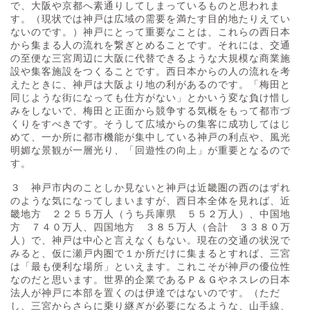
で、大阪や京都へ素通りしてしまっているものと思われま
す。（現状では神戸は広域の需要を満たす目的地たりえてい
ないのです。）神戸にとって重要なことは、これらの西日本
から集まる人の流れを繋ぎとめることです。それには、交通
の至便な三宮周辺に大阪に代替できるような大規模な商業施
設や集客施設をつくることです。西日本からの人の流れを考
えたときに、神戸は大阪より地の利があるのです。「梅田と
同じような街になっても仕方がない」とかいう変な負け惜し
みをしないで、梅田と正面から競争する気概をもって都市づ
くりをすべきです。そうして広域からの集客に成功してはじ
めて、一か所に都市機能が集中している神戸の利点や、風光
明媚な景観が一層光り、「回遊性の向上」が重要となるので
す。
３ 神戸市内のことしか見ないと神戸は近畿圏の西のはずれ
のような気になってしまいますが、西日本全体を見れば、近
畿地方 ２２５５万人（うち兵庫県 ５５２万人）、中国地
方 ７４０万人、四国地方 ３８５万人（合計 ３３８０万
人）で、神戸は中心と言えなくもない。現在の交通の状況で
みると、仮に瀬戸内圏で１か所だけに集まるとすれば、三宮
は「最も便利な場所」といえます。これこそが神戸の優位性
なのだと思います。世界的企業であるＰ＆Ｇやネスレの日本
法人が神戸に本部を置くのは伊達ではないのです。（ただ
し、三宮からさらに乗り継ぎが必要になるような、山手線、