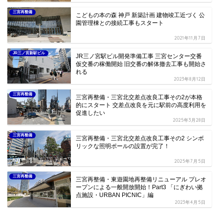
三宮再整備
こどもの本の森 神戸 新築計画 建物竣工近づく 公
園管理棟との接続工事もスタート
2021年11月7日
JR三ノ宮新駅ビル
JR三ノ宮駅ビル開発準備工事 三宮センター交番
仮交番の稼働開始 旧交番の解体撤去工事も開始さ
れる
2023年8月12日
三宮再整備
三宮再整備・三宮北交差点改良工事その2が本格
的にスタート 交差点改良を元に駅前の高度利用を
促進したい
2025年3月28日
三宮再整備
三宮再整備・三宮北交差点改良工事その2 シンボ
リックな照明ポールの設置が完了！
2025年7月5日
三宮再整備
三宮再整備・東遊園地再整備リニューアル プレオ
ープンによる一般開放開始！Part3 「にぎわい拠
点施設・URBAN PICNIC」編
2023年4月5日