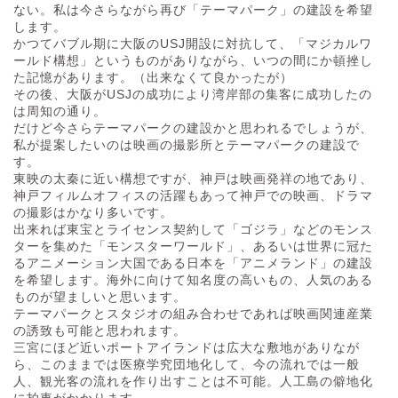
ない。私は今さらながら再び「テーマパーク」の建設を希望
します。
かつてバブル期に大阪のUSJ開設に対抗して、「マジカルワ
ールド構想」というものがありながら、いつの間にか頓挫し
た記憶があります。（出来なくて良かったが）
その後、大阪がUSJの成功により湾岸部の集客に成功したの
は周知の通り。
だけど今さらテーマパークの建設かと思われるでしょうが、
私が提案したいのは映画の撮影所とテーマパークの建設で
す。
東映の太秦に近い構想ですが、神戸は映画発祥の地であり、
神戸フィルムオフィスの活躍もあって神戸での映画、ドラマ
の撮影はかなり多いです。
出来れば東宝とライセンス契約して「ゴジラ」などのモンス
ターを集めた「モンスターワールド」、あるいは世界に冠た
るアニメーション大国である日本を「アニメランド」の建設
を希望します。海外に向けて知名度の高いもの、人気のある
ものが望ましいと思います。
テーマパークとスタジオの組み合わせであれば映画関連産業
の誘致も可能と思われます。
三宮にほど近いポートアイランドは広大な敷地がありなが
ら、このままでは医療学究団地化して、今の流れでは一般
人、観光客の流れを作り出すことは不可能。人工島の僻地化
に拍車がかかります。