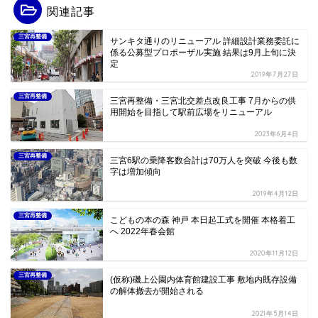
関連記事
三宮再整備
サンキタ通りのリニューアル 詳細設計業務委託に
係る公募型プロポーザル実施 結果は9月上旬に決
定
2019年7月27日
三宮再整備
三宮再整備・三宮北交差点改良工事 7月からの供
用開始を目指して駅前広場をリニューアル
2023年6月4日
三宮再整備
三宮6駅の乗降客数合計は70万人を突破 今後も数
字は増加傾向
2019年4月12日
三宮再整備
こどもの本の森 神戸 本日起工式を開催 本格着工
へ 2022年春会館
2020年11月12日
三宮再整備
(仮称)磯上公園内体育館建設工事 敷地内既存設備
の解体撤去が開始される
2021年5月14日