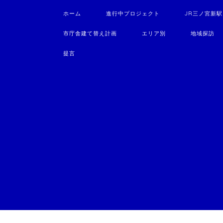
ホーム
進行中プロジェクト
JR三ノ宮新
市庁舎建て替え計画
エリア別
地域探訪
提言