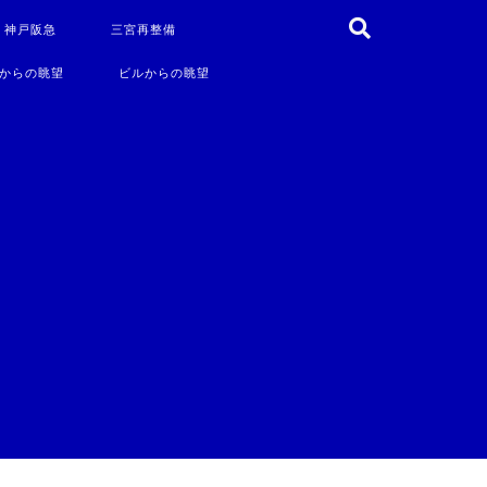
・神戸阪急
三宮再整備
からの眺望
ビルからの眺望