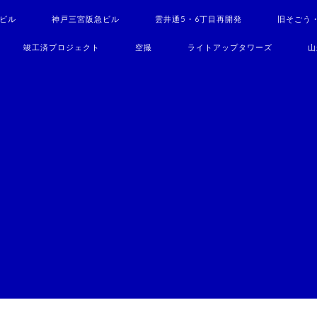
駅ビル
神戸三宮阪急ビル
雲井通5・6丁目再開発
旧そごう
竣工済プロジェクト
空撮
ライトアップタワーズ
山