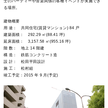
士のパーティーや音楽関係の各種イベントが実施でき
る場所。
建物概要
用 途： 共同住宅(賃貸マンション) 84 戸
建築面積： 292.29 ㎡(88.41 坪)
延床面積： 3,157.58 ㎡(955.16 坪)
階 数： 地上 14 階建
構 造： 鉄筋コンクリート造
設 計： 松田平田設計
施 工： 松村組
竣工予定：2015 年 9 月(予定)