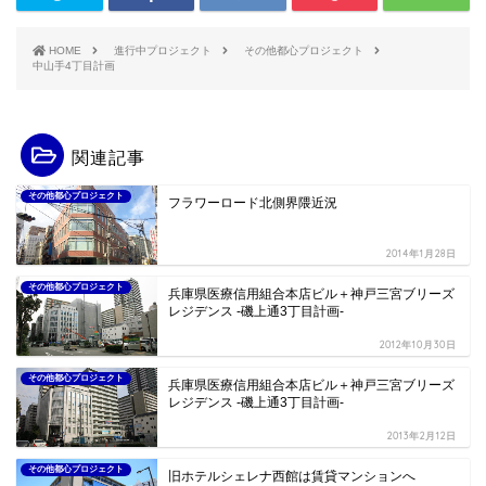
HOME
進行中プロジェクト
その他都心プロジェクト
中山手4丁目計画
関連記事
その他都心プロジェクト
フラワーロード北側界隈近況
2014年1月28日
その他都心プロジェクト
兵庫県医療信用組合本店ビル＋神戸三宮ブリーズ
レジデンス -磯上通3丁目計画-
2012年10月30日
その他都心プロジェクト
兵庫県医療信用組合本店ビル＋神戸三宮ブリーズ
レジデンス -磯上通3丁目計画-
2013年2月12日
その他都心プロジェクト
旧ホテルシェレナ西館は賃貸マンションへ