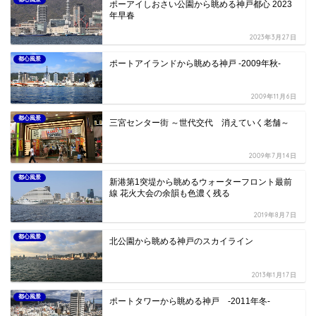
ポーアイしおさい公園から眺める神戸都心 2023
年早春
2023年3月27日
都心風景
ポートアイランドから眺める神戸 -2009年秋-
2009年11月6日
都心風景
三宮センター街 ～世代交代 消えていく老舗～
2009年7月14日
都心風景
新港第1突堤から眺めるウォーターフロント最前
線 花火大会の余韻も色濃く残る
2019年8月7日
都心風景
北公園から眺める神戸のスカイライン
2013年1月17日
都心風景
ポートタワーから眺める神戸 -2011年冬-