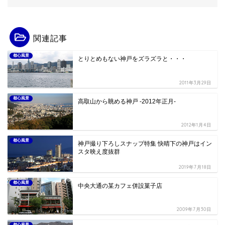
関連記事
都心風景
とりとめもない神戸をズラズラと・・・
2011年3月29日
都心風景
高取山から眺める神戸 -2012年正月-
2012年1月4日
都心風景
神戸撮り下ろしスナップ特集 快晴下の神戸はイン
スタ映え度抜群
2019年7月18日
都心風景
中央大通の某カフェ併設菓子店
2009年7月30日
都心風景