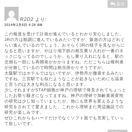
返信
R2D2
より:
2014年2月6日 4:28 AM
この報道を受けて計画が進んでいるとわかり安心しました。
JRの方は順調に進んでいるみたいですが、阪急の方はどれぐ
らい進んでいるのでしょう。おそらくJRの様子を見ながらに
なると思いますが、やはり地下鉄の相互乗り入れが一番のネ
ックになってるのでしょうか。もし乗り入れになると、駅の
北側も一部にも再開発がかかりますね。ただこちらは権利者
が分散しているので時間は相当掛かりそうですが。
大阪駅ではホテルではないですが、伊勢丹が撤退するみたい
ですね。三宮駅でも似たようなことが起きないためにも温泉
と言うのは大きな利点になると思います。
少しそれますがSTAP細胞が神戸の理研で発見されてちょっと
したお祭り騒ぎになってますね。神戸の理研で加齢黄斑変性
の研究は少し知っていましたが、他にも世界を変えるような
研究をされてて驚きました。これから理研また周辺施設での
研究が楽しみです。
ぜひこれからもハードだけでなくソフト面でも充実していっ
て欲しいです。