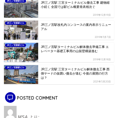
JR三ノ宮新駅ビル
JR三ノ宮駅 三宮ターミナルビル撤去工事 建物縮
小続く 全国では駅ビル概要発表相次ぐ
2019年12月19日
JR三ノ宮新駅ビル
JR三ノ宮駅改札内コンコースの案内表示リニュー
アル
2019年3月7日
JR三ノ宮新駅ビル
JR三ノ宮駅ターミナルビル解体撤去準備工事 エ
レベーター基礎工事用の山留壁構築進む
2018年12月18日
JR三ノ宮新駅ビル
JR三ノ宮駅 三宮ターミナルビル解体撤去工事 西
側ヤードの仮囲い撤去が進む 今後の展開の行方
は？
2021年5月20日
POSTED COMMENT
MSA
より: