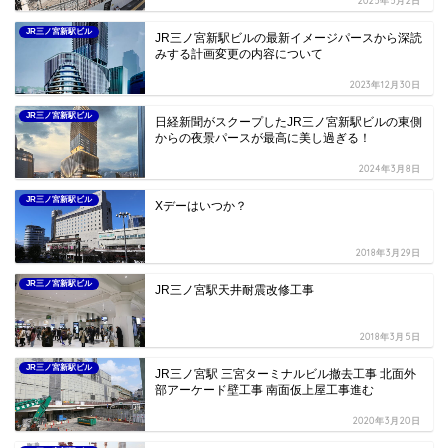
2025年5月2日
JR三ノ宮新駅ビル
JR三ノ宮新駅ビルの最新イメージパースから深読
みする計画変更の内容について
2023年12月30日
JR三ノ宮新駅ビル
日経新聞がスクープしたJR三ノ宮新駅ビルの東側
からの夜景パースが最高に美し過ぎる！
2024年3月8日
JR三ノ宮新駅ビル
Xデーはいつか？
2018年3月29日
JR三ノ宮新駅ビル
JR三ノ宮駅天井耐震改修工事
2018年3月5日
JR三ノ宮新駅ビル
JR三ノ宮駅 三宮ターミナルビル撤去工事 北面外
部アーケード壁工事 南面仮上屋工事進む
2020年3月20日