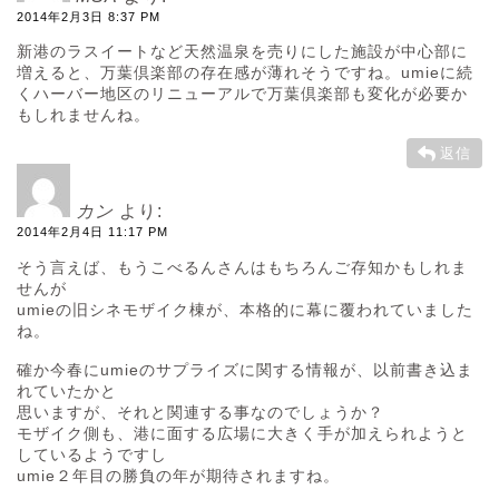
2014年2月3日 8:37 PM
新港のラスイートなど天然温泉を売りにした施設が中心部に
増えると、万葉倶楽部の存在感が薄れそうですね。umieに続
くハーバー地区のリニューアルで万葉倶楽部も変化が必要か
もしれませんね。
返信
カン
より:
2014年2月4日 11:17 PM
そう言えば、もうこべるんさんはもちろんご存知かもしれま
せんが
umieの旧シネモザイク棟が、本格的に幕に覆われていました
ね。
確か今春にumieのサプライズに関する情報が、以前書き込ま
れていたかと
思いますが、それと関連する事なのでしょうか？
モザイク側も、港に面する広場に大きく手が加えられようと
しているようですし
umie２年目の勝負の年が期待されますね。