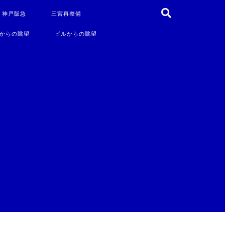
・神戸阪急
三宮再整備
からの眺望
ビルからの眺望