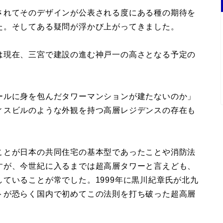
されてそのデザインが公表される度にある種の期待を
た。そしてある疑問が浮かび上がってきました。
は現在、三宮で建設の進む神戸一の高さとなる予定の
ールに身を包んだタワーマンションが建たないのか」
ィスビルのような外観を持つ高層レジデンスの存在も
ことが日本の共同住宅の基本型であったことや消防法
すが、今世紀に入るまでは超高層タワーと言えども、
ていることが常でした。1999年に黒川紀章氏が北九
トが恐らく国内で初めてこの法則を打ち破った超高層
。