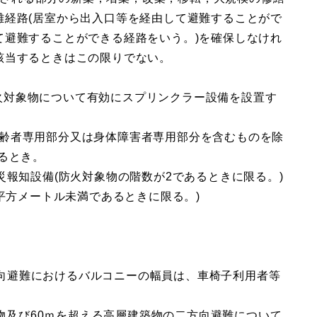
難経路(居室から出入口等を経由して避難することがで
て避難することができる経路をいう。)を確保しなけれ
該当するときはこの限りでない。
の防火対象物について有効にスプリンクラー設備を設置す
物(高齢者専用部分又は身体障害者専用部分を含むものを除
るとき。
災報知設備(防火対象物の階数が2であるときに限る。)
平方メートル未満であるときに限る。)
二方向避難におけるバルコニーの幅員は、車椅子利用者等
築物及び60ｍを超える高層建築物の二方向避難について