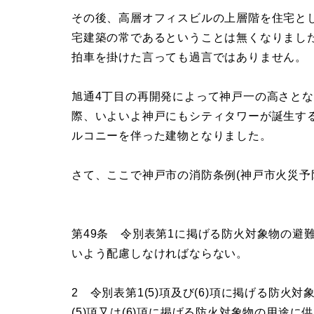
その後、高層オフィスビルの上層階を住宅と
宅建築の常であるということは無くなりまし
拍車を掛けた言っても過言ではありません。
旭通4丁目の再開発によって神戸一の高さと
際、いよいよ神戸にもシティタワーが誕生す
ルコニーを伴った建物となりました。
さて、ここで神戸市の消防条例(神戸市火災予
第49条 令別表第1に掲げる防火対象物の避
いよう配慮しなければならない。
2 令別表第1(5)項及び(6)項に掲げる防火
(5)項又は(6)項に掲げる防火対象物の用途