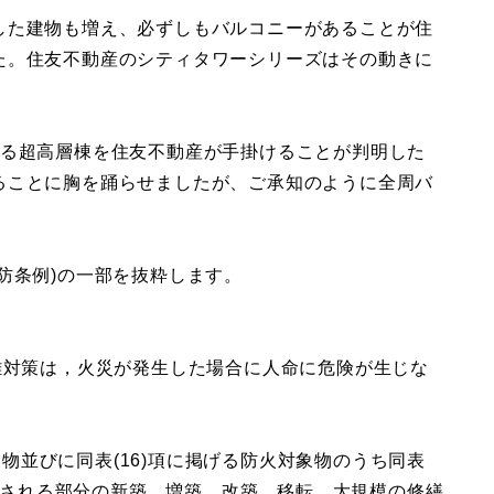
した建物も増え、必ずしもバルコニーがあることが住
た。住友不動産のシティタワーシリーズはその動きに
なる超高層棟を住友不動産が手掛けることが判明した
ることに胸を踊らせましたが、ご承知のように全周バ
防条例)の一部を抜粋します。
難対策は，火災が発生した場合に人命に危険が生じな
対象物並びに同表(16)項に掲げる防火対象物のうち同表
に供される部分の新築，増築，改築，移転，大規模の修繕