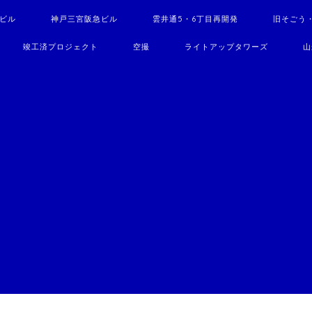
駅ビル
神戸三宮阪急ビル
雲井通5・6丁目再開発
旧そごう
竣工済プロジェクト
空撮
ライトアップタワーズ
山