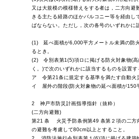
又は大規模の模様替えをする者は，二方向避
きる主たる経路のほかバルコニー等を経由し
ばならない。ただし，次の各号のいずれかに
(1) 延べ面積が6,000平方メートル未満
るとき。
(2) 令別表第1(5)項ロに掲げる防火対象
く。)で次のいずれかに該当するものを設置す
ア 令第21条に規定する基準を満たす自動火
イ 屋外の階段(防火対象物の延べ面積が150
2 神戸市防災計画指導指針（抜粋）
(二方向避難)
第21 条 火災予防条例第49 条第２項の
の避難を考慮して80cm以上とすること。
2 消防法施行令別表第１(6)項に掲げる建