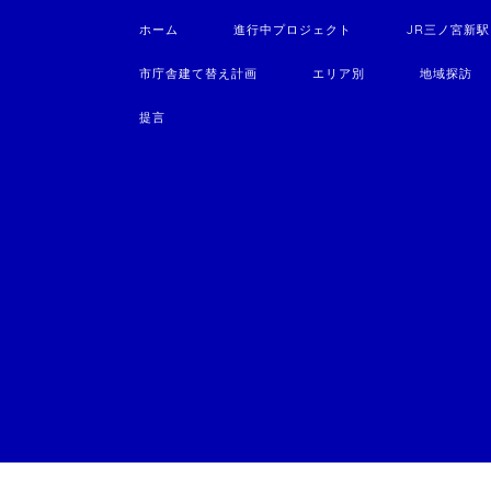
ホーム
進行中プロジェクト
JR三ノ宮新
市庁舎建て替え計画
エリア別
地域探訪
提言