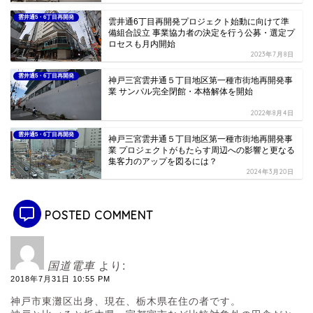
雲井通5・6丁目再開発
雲井通6丁目再開発プロジェクト始動に向けて準
備組合設立 事業協力者の決定を行う公募・選定プ
ロセスも月内開始
2023年7月8日
雲井通5・6丁目再開発
神戸三宮雲井通５丁目地区第一種市街地再開発事
業 サンパル完全閉館・本格解体を開始
2022年8月4日
雲井通5・6丁目再開発
神戸三宮雲井通５丁目地区第一種市街地再開発事
業 プロジェクトがもたらす周辺への影響と更なる
集客力のアップを図るには？
2024年3月20日
POSTED COMMENT
国道電車
より:
2018年7月31日 10:55 PM
神戸市東灘区出身、現在、栃木県在住の者です。