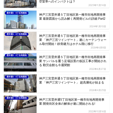
空室率へのインパクトは？
2025年11月14日
雲井通5・6丁目再開発
神戸三宮雲井通５丁目地区第一種市街地再開発事
業 最新図面から読み解く再開発ビルの詳細 Part2
2024年1月10日
雲井通5・6丁目再開発
神戸三宮雲井通５丁目地区第一種市街地再開発事
業 「神戸三宮ツインゲート」遂にカーテンウォー
ル取付開始！鉄骨建方はホテル階に移行
2026年6月8日
雲井通5・6丁目再開発
神戸三宮雲井通５丁目地区第一種市街地再開発事
業 サンパルを覆う足場設置の仮設工事が開始され
る 勤労会館も今週閉館
2022年6月27日
雲井通5・6丁目再開発
神戸三宮雲井通５丁目地区第一種市街地再開発事
業 「神戸三宮ツインゲート」 超高層化が始まる
2026年4月23日
雲井通5・6丁目再開発
神戸三宮雲井通5丁目地区第一種市街地再開発事
業 開発街区全体の解体が遂に開始される!
2022年10月16日