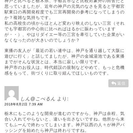
神戸と比べると栃木県、宇都宮市など比較対象外の田舎だと
思っていましたが、近年の神戸の元気のなさを見ると宇都宮
駅東口の再開発程度でも三宮再開発の参考になってしまうの
か？複雑な気持ちです。
私の高校生の頃からほとんど変わり映えのしない三宮（それ
でも宇都宮の中心街に比べればはるかに賑わっています
が・・）、やはりダイエー等の三宮を牽引していた企業がい
なくなったのが大きいのでしょうか？
東播の友人が「最近の若い連中は、神戸を通り越して大阪に
遊びに行く」と話してましたが、神戸の金城湯池である東播
までがそんな状況とは、本当に寂しい限りです。
神戸市のお役人は、時代錯誤の規制などやめて、もっと危機
感をもって、街づくりに取り組んでほしいものです。
返信
しん@こべるん
より:
2018年8月2日 7:39 AM
栃木にもこのような開発が進むのですから、神戸は余程、気
合い入れてやらないと、違いを出さないですね。他所から来
てもふーんで終わってしまいます。神戸以西の人々が神戸パ
ッシングを始めたら神戸は終わりですね。