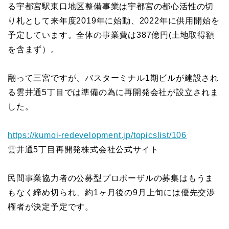
る宇都宮駅東口地区整備事業は宇都宮の都心活性の切
り札として来年度2019年に始動、2022年に供用開始を
予定しています。全体の事業費は387億円(土地取得額
を含まず）。
翻って三宮ですが、バスターミナル1期ビルが建設され
る雲井通5丁目では準備の為に再開発会社が設立されま
した。
https://kumoi-redevelopment.jp/topicslist/106
雲井通5丁目再開発株式会社公式サイト
民間事業協力者の公募型プロポーザルの募集はもうま
もなく締め切られ、約1ヶ月後の9月上旬には優先交渉
権者が決定予定です。