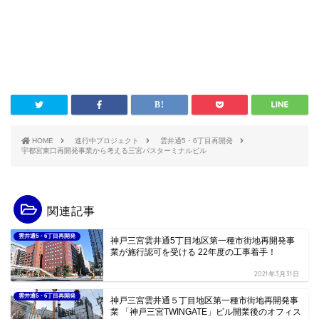
HOME
進行中プロジェクト
雲井通5・6丁目再開発
宇都宮東口再開発事業から考える三宮バスターミナルビル
関連記事
雲井通5・6丁目再開発
神戸三宮雲井通5丁目地区第一種市街地再開発事
業が施行認可を受ける 22年度の工事着手！
2021年3月31日
雲井通5・6丁目再開発
神戸三宮雲井通５丁目地区第一種市街地再開発事
業 「神戸三宮TWINGATE」ビル開業後のオフィス