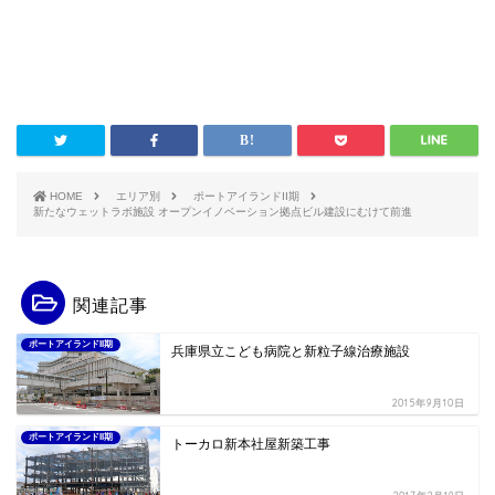
HOME
エリア別
ポートアイランドII期
新たなウェットラボ施設 オープンイノベーション拠点ビル建設にむけて前進
関連記事
ポートアイランドII期
兵庫県立こども病院と新粒子線治療施設
2015年9月10日
ポートアイランドII期
トーカロ新本社屋新築工事