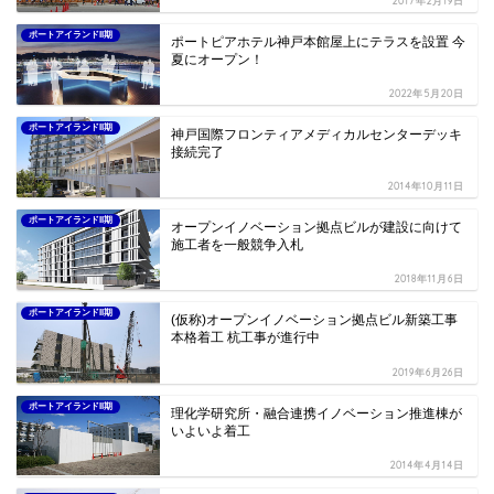
2017年2月19日
ポートアイランドII期
ポートピアホテル神戸本館屋上にテラスを設置 今
夏にオープン！
2022年5月20日
ポートアイランドII期
神戸国際フロンティアメディカルセンターデッキ
接続完了
2014年10月11日
ポートアイランドII期
オープンイノベーション拠点ビルが建設に向けて
施工者を一般競争入札
2018年11月6日
ポートアイランドII期
(仮称)オープンイノベーション拠点ビル新築工事
本格着工 杭工事が進行中
2019年6月26日
ポートアイランドII期
理化学研究所・融合連携イノベーション推進棟が
いよいよ着工
2014年4月14日