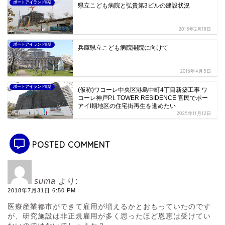
ポートアイランドII期
県立こども病院と弘貴第3ビルの建設状況
2015年2月18日
ポートアイランドII期
兵庫県立こども病院開院に向けて
2016年4月5日
ポートアイランドII期
(仮称)ワコーレ中央区港島中町4丁目新築工事 ワ
コーレ神戸P.I. TOWER RESIDENCE 官民でポー
アイI期地区の住宅街再生を進めたい
2025年11月12日
POSTED COMMENT
suma
より:
2018年7月31日 6:50 PM
医療産業都市ができて雇用が増えるかとおもっていたのです
が、研究施設は非正規雇用が多く思ったほど恩恵は受けてい