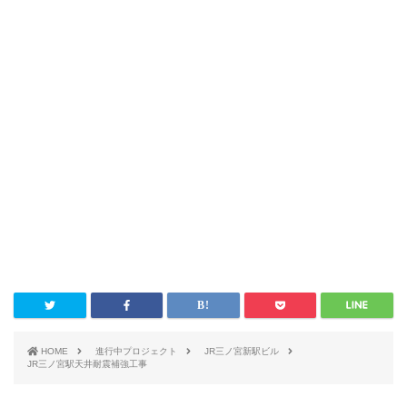
HOME
進行中プロジェクト
JR三ノ宮新駅ビル
JR三ノ宮駅天井耐震補強工事