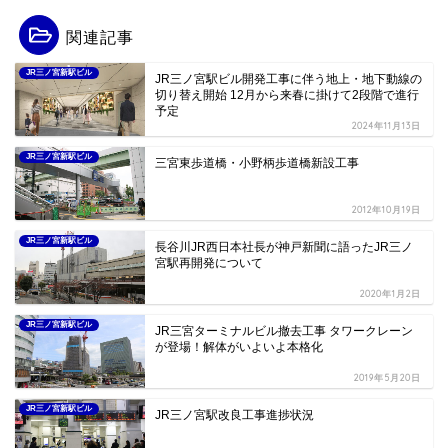
関連記事
JR三ノ宮新駅ビル
JR三ノ宮駅ビル開発工事に伴う地上・地下動線の
切り替え開始 12月から来春に掛けて2段階で進行
予定
2024年11月13日
JR三ノ宮新駅ビル
三宮東歩道橋・小野柄歩道橋新設工事
2012年10月19日
JR三ノ宮新駅ビル
長谷川JR西日本社長が神戸新聞に語ったJR三ノ
宮駅再開発について
2020年1月2日
JR三ノ宮新駅ビル
JR三宮ターミナルビル撤去工事 タワークレーン
が登場！解体がいよいよ本格化
2019年5月20日
JR三ノ宮新駅ビル
JR三ノ宮駅改良工事進捗状況