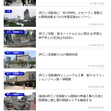
2013年2月9日
三宮
JR三ノ宮駅前に「&3 PARK」がオープン 新駅ビ
ル開発始動までの1年限定賑わいゾーン
2022年4月5日
JR三ノ宮新駅ビル
JR三ノ宮駅・新ターミナルビルに関するJR西と
神戸市との交渉は大詰めに
2018年9月11日
JR三ノ宮新駅ビル
JR三ノ宮新駅ビルの構想内容
2017年7月28日
JR三ノ宮新駅ビル
JR三ノ宮駅構内リニューアル工事 駅ナカファッ
ションゾーン第一弾開業
2013年6月10日
JR三ノ宮新駅ビル
(仮称)JR三ノ宮新駅ビル開発の準備工事の工程と
段階毎に進む通行閉鎖エリアを確認する
2023年5月31日