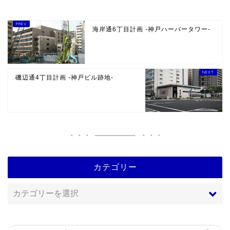
海岸通6丁目計画 -神戸ハーバータワー-
磯辺通4丁目計画 -神戸ビル跡地-
カテゴリー