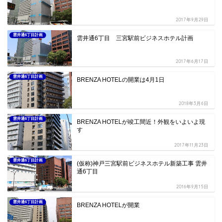
2017年9月29日
雲井通6丁目計画
雲井通6丁目 三宮駅前ビジネスホテル計画
2017年6月17日
雲井通6丁目計画
BRENZA HOTELの開業は4月1日
2018年3月6日
雲井通6丁目計画
BRENZA HOTELが竣工間近！外観をいよいよ現
す
2017年11月23日
雲井通6丁目計画
(仮称)神戸三宮駅前ビジネスホテル新築工事 雲井
通6丁目
2016年9月15日
雲井通6丁目計画
BRENZA HOTELが開業