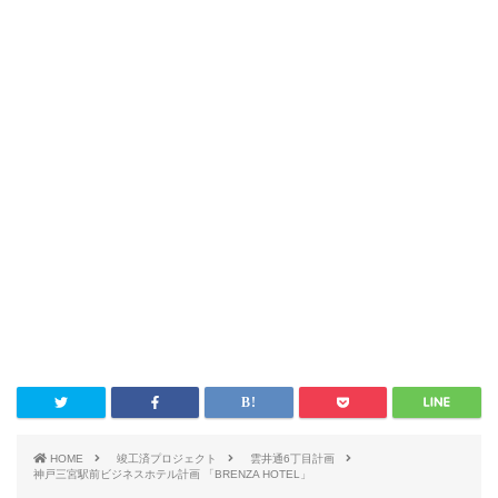
HOME
竣工済プロジェクト
雲井通6丁目計画
神戸三宮駅前ビジネスホテル計画 「BRENZA HOTEL」