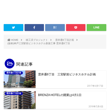
HOME
竣工済プロジェクト
雲井通6丁目計画
(仮称)神戸三宮駅前ビジネスホテル新築工事 雲井通6丁目
関連記事
雲井通6丁目計画
雲井通6丁目 三宮駅前ビジネスホテル計画
2017年6月17日
雲井通6丁目計画
BRENZA HOTELの開業は4月1日
2018年3月6日