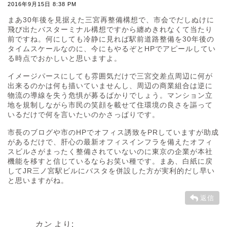
2016年9月15日 8:38 PM
まあ30年後を見据えた三宮再整備構想で、市会でだしぬけに
飛び出たバスターミナル構想ですから纏めきれなくて当たり
前ですね。何にしても冷静に見れば駅前道路整備を30年後の
タイムスケールなのに、今にもやるぞとHPでアピールしてい
る時点でおかしいと思いますよ。
イメージパースにしても雰囲気だけで三宮交差点周辺に何が
出来るのかは何も描いていませんし、周辺の商業組合は逆に
物流の導線を失う危惧が募るばかりでしょう。マンション立
地を規制しながら市民の笑顔を載せて住環境の良さを謳って
いるだけで何を言いたいのかさっぱりです。
市長のブログや市のHPでオフィス誘致をPRしていますが助成
があるだけで、肝心の最新オフィスインフラを備えたオフィ
スビルさがまったく整備されていないのに東京の企業が本社
機能を移すと信じているならお笑い種です。まあ、白紙に戻
してJR三ノ宮駅ビルにバスタを併設した方が実利的だし早い
と思いますがね。
返信
カン
より: