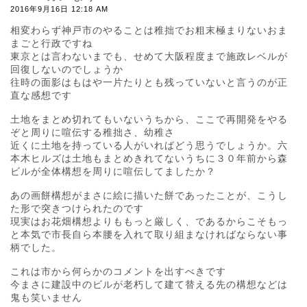
2016年9月16日 12:18 AM
相変わらず神戸市のやることは稚拙でお粗末極まりないおま
まごと行政ですね
東京とは言わないまでも、せめて大阪程度まで施政レベルが
回復しないのでしょうか
往時の面影はもはや一片たりとも残っていないと言うのが正
直な感想です
土地をまとめ切れてもいないうちから、ここで再開発をやる
ぞと周りに喧伝する稚拙さ、幼稚さ
近くに土地を持っている人がいればどう思うでしょうか。六
本木ヒルズは土地もまとめきれてないうちに３０年前から森
ビルが全体構想を周りに喧伝してましたか？
あの画餅構想がまさに絵に描いた餅であったことが、こうし
た形で突きつけられたのです
現実はお花畑構想よりももっと厳しく、であるからこそもっ
と本気で市長自ら本腰を入れて取り組まなければならない事
柄でした。
これは市から何らかのコメントを出すべきです
今まさに建設中のビルが老朽して建て替える先の構想などは
鬼も笑いません