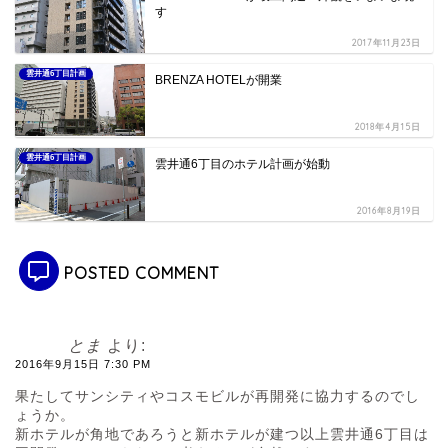
す
2017年11月23日
雲井通6丁目計画
BRENZA HOTELが開業
2018年4月15日
雲井通6丁目計画
雲井通6丁目のホテル計画が始動
2016年8月19日
POSTED COMMENT
とま
より:
2016年9月15日 7:30 PM
果たしてサンシティやコスモビルが再開発に協力するのでし
ょうか。
新ホテルが角地であろうと新ホテルが建つ以上雲井通6丁目は