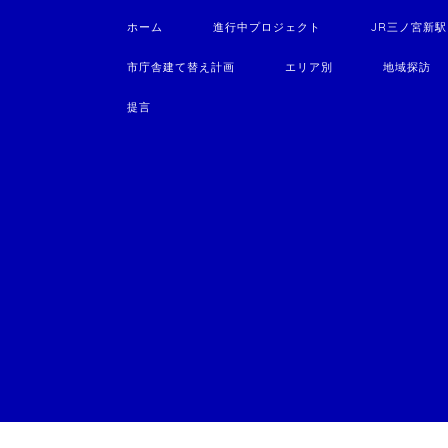
ホーム
進行中プロジェクト
JR三ノ宮新
市庁舎建て替え計画
エリア別
地域探訪
提言