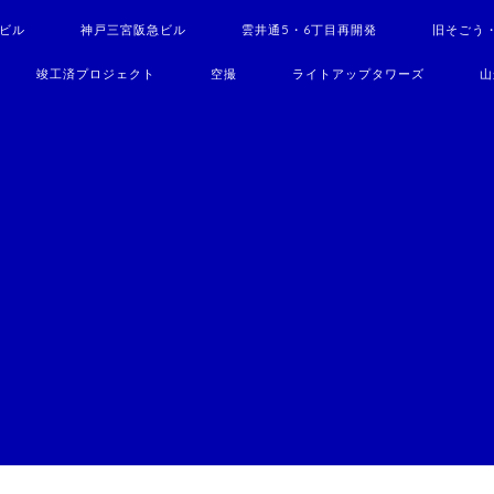
駅ビル
神戸三宮阪急ビル
雲井通5・6丁目再開発
旧そごう
竣工済プロジェクト
空撮
ライトアップタワーズ
山