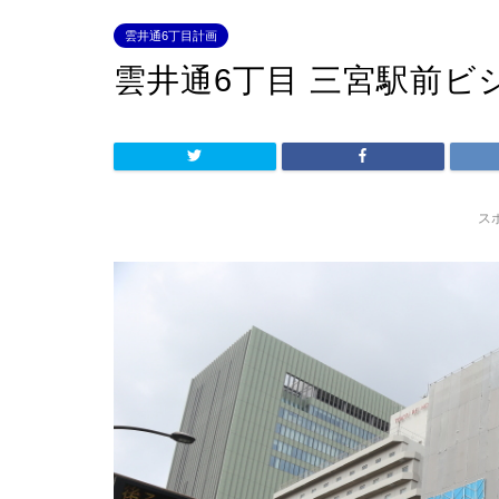
雲井通6丁目計画
雲井通6丁目 三宮駅前ビ
ス