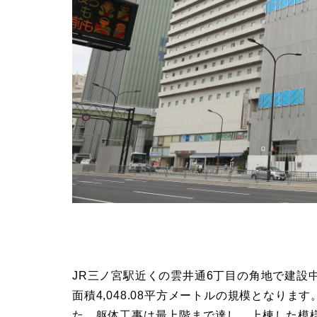
JR三ノ宮駅近くの雲井通6丁目の角地で建設中
面積4,048.08平方メートルの規模となり
た。躯体工事は最上階まで達し、上棟した模