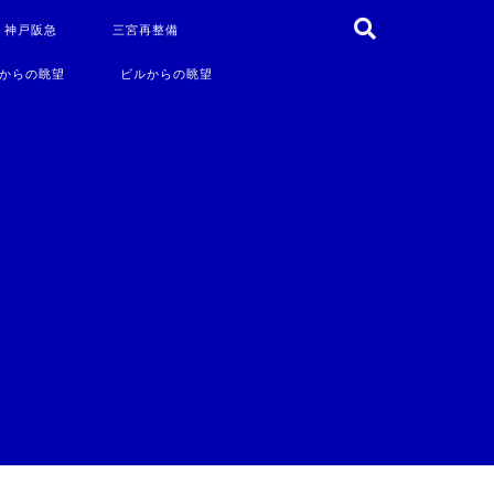
・神戸阪急
三宮再整備
からの眺望
ビルからの眺望