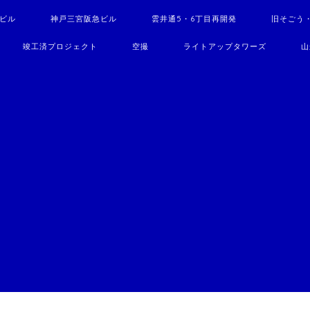
駅ビル
神戸三宮阪急ビル
雲井通5・6丁目再開発
旧そごう
竣工済プロジェクト
空撮
ライトアップタワーズ
山