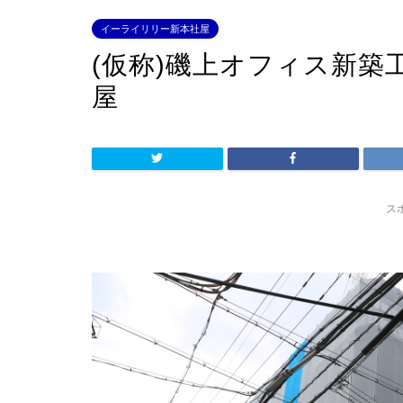
イーライリリー新本社屋
(仮称)磯上オフィス新築
屋
ス