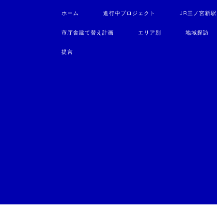
ホーム
進行中プロジェクト
JR三ノ宮新
市庁舎建て替え計画
エリア別
地域探訪
提言