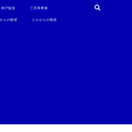
・神戸阪急
三宮再整備
からの眺望
ビルからの眺望