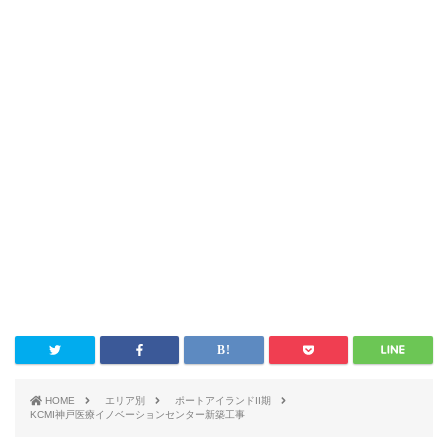
HOME
エリア別
ポートアイランドII期
KCMI神戸医療イノベーションセンター新築工事