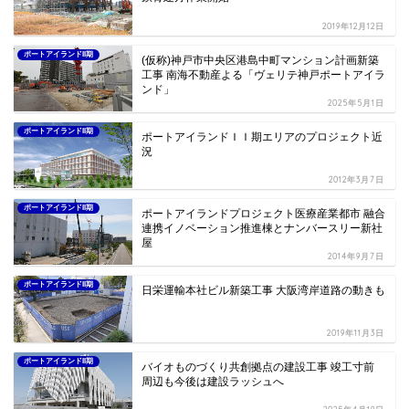
2019年12月12日
ポートアイランドII期
(仮称)神戸市中央区港島中町マンション計画新築
工事 南海不動産よる「ヴェリテ神戸ポートアイラ
ンド」
2025年5月1日
ポートアイランドII期
ポートアイランドＩＩ期エリアのプロジェクト近
況
2012年3月7日
ポートアイランドII期
ポートアイランドプロジェクト医療産業都市 融合
連携イノベーション推進棟とナンバースリー新社
屋
2014年9月7日
ポートアイランドII期
日栄運輸本社ビル新築工事 大阪湾岸道路の動きも
2019年11月3日
ポートアイランドII期
バイオものづくり共創拠点の建設工事 竣工寸前
周辺も今後は建設ラッシュへ