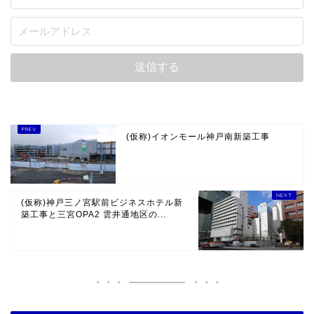
(仮称)イオンモール神戸南新築工事
(仮称)神戸三ノ宮駅前ビジネスホテル新
築工事と三宮OPA2 雲井通地区の...