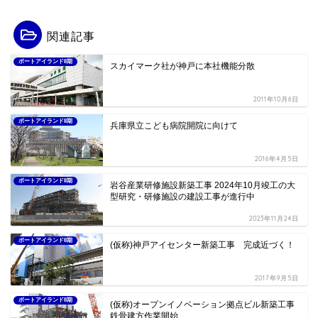
関連記事
ポートアイランドII期
スカイマーク社が神戸に本社機能分散
2011年10月6日
ポートアイランドII期
兵庫県立こども病院開院に向けて
2016年4月5日
ポートアイランドII期
岩谷産業研修施設新築工事 2024年10月竣工の大
型研究・研修施設の建設工事が進行中
2023年11月24日
ポートアイランドII期
(仮称)神戸アイセンター新築工事 完成近づく！
2017年9月5日
ポートアイランドII期
(仮称)オープンイノベーション拠点ビル新築工事
鉄骨建方作業開始