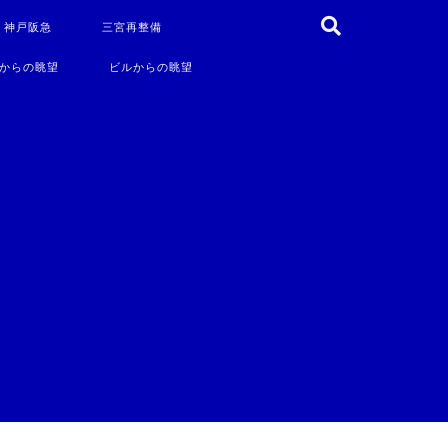
・神戸阪急
三宮再整備
からの眺望
ビルからの眺望