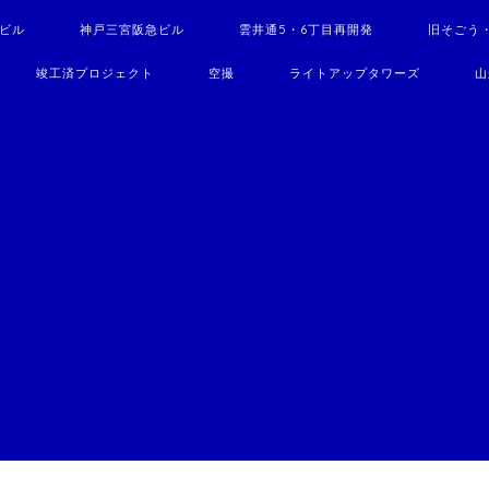
駅ビル
神戸三宮阪急ビル
雲井通5・6丁目再開発
旧そごう
竣工済プロジェクト
空撮
ライトアップタワーズ
山