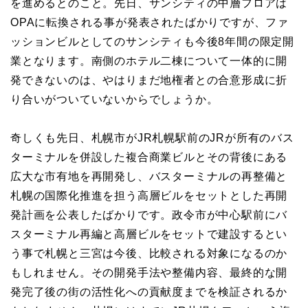
を進めるとのこと。先日、サンシティの中層フロアは
OPAに転換される事が発表されたばかりですが、ファ
ッションビルとしてのサンシティも今後8年間の限定開
業となります。南側のホテル二棟について一体的に開
発できないのは、やはりまだ地権者との合意形成に折
り合いがついていないからでしょうか。
奇しくも先日、札幌市がJR札幌駅前のJRが所有のバス
ターミナルを併設した複合商業ビルとその背後にある
広大な市有地を再開発し、バスターミナルの再整備と
札幌の国際化推進を担う高層ビルをセットとした再開
発計画を公表したばかりです。政令市が中心駅前にバ
スターミナル再編と高層ビルをセットで建設するとい
う事で札幌と三宮は今後、比較される対象になるのか
もしれません。その開発手法や整備内容、最終的な開
発完了後の街の活性化への貢献度までを検証されるか