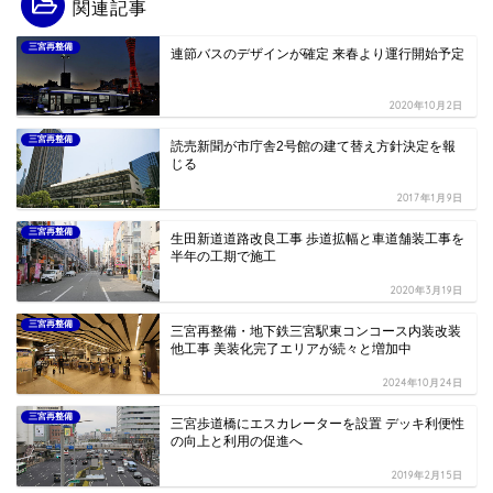
関連記事
三宮再整備
連節バスのデザインが確定 来春より運行開始予定
2020年10月2日
三宮再整備
読売新聞が市庁舎2号館の建て替え方針決定を報
じる
2017年1月9日
三宮再整備
生田新道道路改良工事 歩道拡幅と車道舗装工事を
半年の工期で施工
2020年3月19日
三宮再整備
三宮再整備・地下鉄三宮駅東コンコース内装改装
他工事 美装化完了エリアが続々と増加中
2024年10月24日
三宮再整備
三宮歩道橋にエスカレーターを設置 デッキ利便性
の向上と利用の促進へ
2019年2月15日