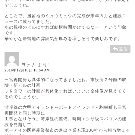
でしょうね。
ところで、居留地のミュウミュウの完成が来年５月と建設ニ
ュースに載ってました。
あの規模のビルにすれば結構時間かけてるなー という印象
です。
華やかな居留地の雰囲気が厚みを増しそうで楽しみです。
返信
ヨット
より:
2016年12月18日 10:54 AM
三宮再開発も具体的になってきましたね。市役所２号館の取
壊・新ビルの計画
ＪＲタワーの計画が具体化すればいよいよ全体像が見えてく
るのでしょうか。
湾岸線の六甲アイランド～ポートアイランド～駒栄町も三宮
再開発と同じ時期に
工事となりそう。湾岸線の整備、時期エクサ級スパコンの建
設を見越して、
ポーアイの医療産業都市の進出企業も現300社から相当増える