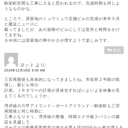
駒栄町区間も工事に入ると思われるので、完成時期も同じよ
うなものかな。
ところで、居留地のミュウミュウ店舗ビルの完成が来年５月
と建設ニュースに
載ってましたが、あの規模のビルにしては意外と時間をかけ
てますね。
ＧＷ頃には居留地の華やかさが増すようで楽しみです。
返信
ヨット
より:
2016年12月18日 9:50 AM
三宮再開発も具体的になってきましたね。市役所２号館の取
壊し、新ビル等の
計画、ＪＲタワーの計画が具体化すればいよいよ全体像が見
えてくるのでしょうか。
湾岸線の六甲アイランド～ポートアイランド～駒栄町も三宮
再開発と同じ時期に
工事となりそう。湾岸線の整備、時期エクサ級スパコンの建
設を見越して、
ポーアイの医療産業都市の進出企業も現300社から相当増える