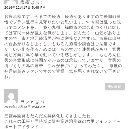
黒霧
より:
2016年12月17日 5:48 PM
お疲れ様です。今までの経過 経過がありますので長期戦覚
悟でプラン進行を見守りたいと思います。w 今回は違った視
点でコメントを。 我が九州 福岡市の場合街づくりに関し
ては官民一体が強力な気がします。どんたく 山笠がありま
すので 市と地元経済界が特に密接なんですね。市長は山笠
の台あがりをしますし。もちろん癒着や談合はご法度です
が いい街を作るためには ものすごく連帯感があり 官民
同じ方向に早く早く動いている感じがします。 もちろん住
民の合意形成に時間がかかるのは承知していますが 官民の
街づくりの為の連帯 これが神戸には ってわたくし、毎度の
神戸街並みファンですので皆様 気を悪くされないで下さい
ね。
返信
ヨット
より:
2016年12月18日 9:33 AM
三宮再開発もだんだん具体化してきましたね。
これらの工事と同時期に阪神高速湾岸線の六甲アイランド～
ポートアイランド～