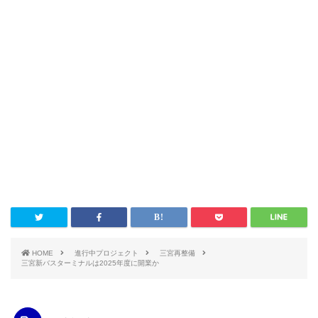
HOME
進行中プロジェクト
三宮再整備
三宮新バスターミナルは2025年度に開業か