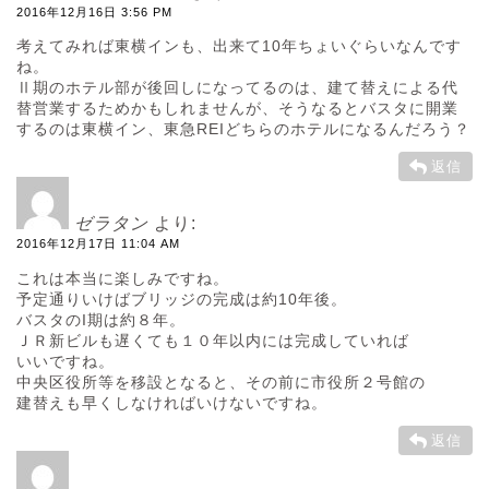
2016年12月16日 3:56 PM
考えてみれば東横インも、出来て10年ちょいぐらいなんです
ね。
Ⅱ期のホテル部が後回しになってるのは、建て替えによる代
替営業するためかもしれませんが、そうなるとバスタに開業
するのは東横イン、東急REIどちらのホテルになるんだろう？
返信
ゼラタン
より:
2016年12月17日 11:04 AM
これは本当に楽しみですね。
予定通りいけばブリッジの完成は約10年後。
バスタのI期は約８年。
ＪＲ新ビルも遅くても１０年以内には完成していれば
いいですね。
中央区役所等を移設となると、その前に市役所２号館の
建替えも早くしなければいけないですね。
返信