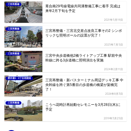
三宮再整備
葺合南29号線電線共同溝整備工事に着手 完成は
来年2月下旬を予定
2021年5月19日
三宮再整備
三宮再整備・三宮北交差点改良工事その2 シンボ
リックな照明ポールの設置が完了！
2025年7月5日
三宮再整備
三宮中央歩道橋他2橋ライトアップ工事 駅前中央
幹線に跨る3歩道橋に照明演出を実施
2024年2月11日
雲井通5・6丁目再開発
三宮再整備・新バスターミナル周辺デッキ工事 中
央幹線を跨ぐ第5番目の歩道橋の橋梁が架橋完
了！
2026年8月3日
三宮再整備
こうべ花時計再始動セレモニーを3月28日(木)に
予定
2019年3月25日