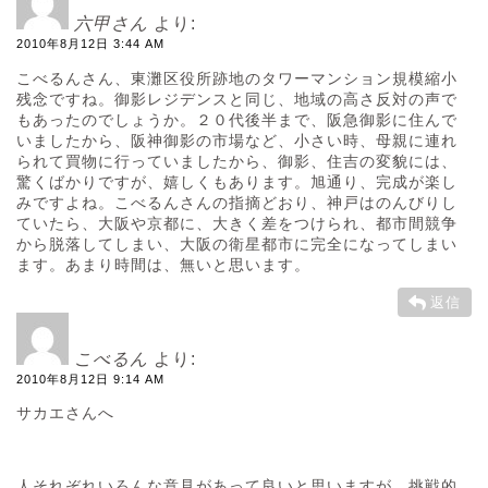
六甲さん
より:
2010年8月12日 3:44 AM
こべるんさん、東灘区役所跡地のタワーマンション規模縮小
残念ですね。御影レジデンスと同じ、地域の高さ反対の声で
もあったのでしょうか。２０代後半まで、阪急御影に住んで
いましたから、阪神御影の市場など、小さい時、母親に連れ
られて買物に行っていましたから、御影、住吉の変貌には、
驚くばかりですが、嬉しくもあります。旭通り、完成が楽し
みですよね。こべるんさんの指摘どおり、神戸はのんびりし
ていたら、大阪や京都に、大きく差をつけられ、都市間競争
から脱落してしまい、大阪の衛星都市に完全になってしまい
ます。あまり時間は、無いと思います。
返信
こべるん
より:
2010年8月12日 9:14 AM
サカエさんへ
人それぞれいろんな意見があって良いと思いますが、挑戦的