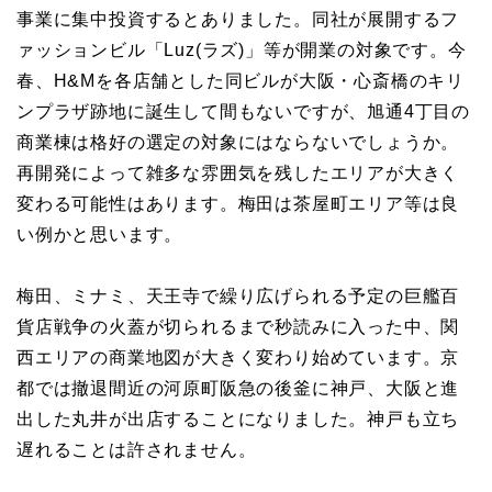
事業に集中投資するとありました。同社が展開するフ
ァッションビル「Luz(ラズ)」等が開業の対象です。今
春、H&Mを各店舗とした同ビルが大阪・心斎橋のキリ
ンプラザ跡地に誕生して間もないですが、旭通4丁目の
商業棟は格好の選定の対象にはならないでしょうか。
再開発によって雑多な雰囲気を残したエリアが大きく
変わる可能性はあります。梅田は茶屋町エリア等は良
い例かと思います。
梅田、ミナミ、天王寺で繰り広げられる予定の巨艦百
貨店戦争の火蓋が切られるまで秒読みに入った中、関
西エリアの商業地図が大きく変わり始めています。京
都では撤退間近の河原町阪急の後釜に神戸、大阪と進
出した丸井が出店することになりました。神戸も立ち
遅れることは許されません。