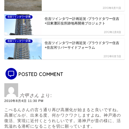
2010年8月11日
住吉ツインタワー計画
住吉ツインタワー計画近況 -プラウドタワー住吉
+旧東灘区役所跡地再開発プロジェクト
2012年2月8日
住吉ツインタワー計画
住吉ツインタワー計画近況 -プラウドタワー住吉
+住吉河リバーサイドフォーラム
2012年8月5日
POSTED COMMENT
六甲さん
より:
2010年8月4日 11:30 PM
こべるんさんの言う通り再び高層化が始まると良いですね。
高層ビルが、出来る度、何かワクワクしますよね。神戸港の
復活、実現に近付くとうれしいです。港神戸が昔の様に、活
気溢れる港町になることを切に願っています。