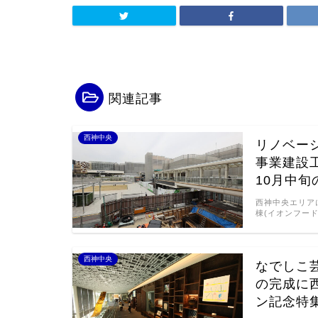
関連記事
西神中央
リノベー
事業建設
10月中
西神中央エリア
棟(イオンフード
西神中央
なでしこ
の完成に
ン記念特