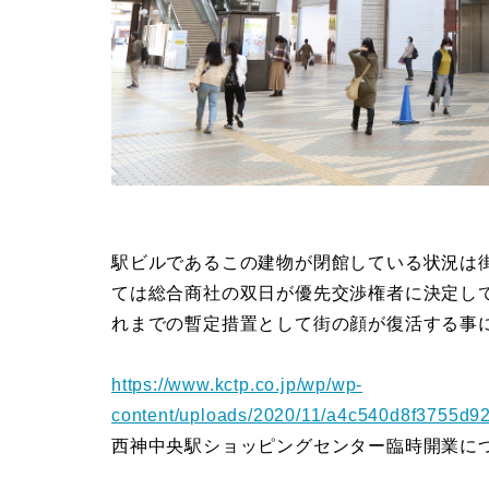
駅ビルであるこの建物が閉館している状況は
ては総合商社の双日が優先交渉権者に決定し
れまでの暫定措置として街の顔が復活する事
https://www.kctp.co.jp/wp/wp-
content/uploads/2020/11/a4c540d8f3755d9
西神中央駅ショッピングセンター臨時開業に