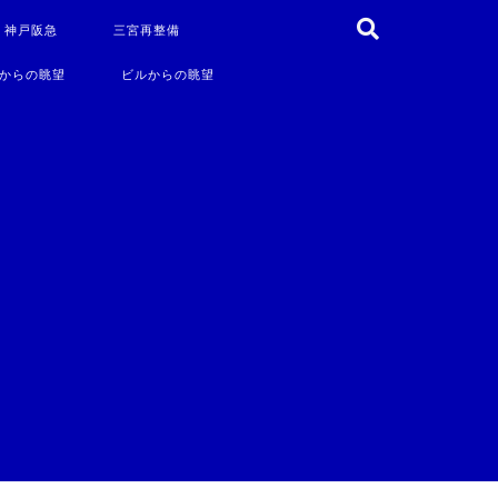
・神戸阪急
三宮再整備
からの眺望
ビルからの眺望