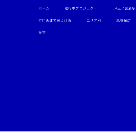
ホーム
進行中プロジェクト
JR三ノ宮新
市庁舎建て替え計画
エリア別
地域探訪
提言