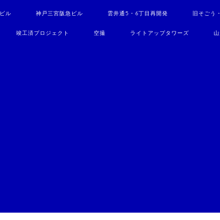
駅ビル
神戸三宮阪急ビル
雲井通5・6丁目再開発
旧そごう
竣工済プロジェクト
空撮
ライトアップタワーズ
山