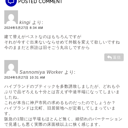
POSTED COMMENT
kingi
より:
2024年5月27日 8:34 AM
建て替えがベストなのはもちろんですが
それが今すぐ出来ないならせめて外観を変えて欲しいですね
今のままだと所詮は旧そごう丸出しですから
返信
Sannomiya Worker
より:
2024年5月27日 10:31 AM
ハイブランドのブティックを多数誘致しましたが、どれも小
ぶりで品ぞろえも十分とは言えず中途半端になってしまいま
したね。
これが本当に神戸市民の求めるものだったのでしょうか？
ハイブランドは元町、旧居留地へが定着してしまっていま
す。
阪急の1階には平場もほとんど無く、細切れのパーテーション
で見通しも悪く実際の床面積以上に狭く感じます。