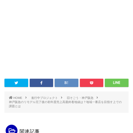
HOME
進行中プロジェクト
旧そごう・神戸阪急
神戸阪急のリモデル完了後の初年度売上高最終着地値は？地域一番店を目指す上での
課題とは
関連記事