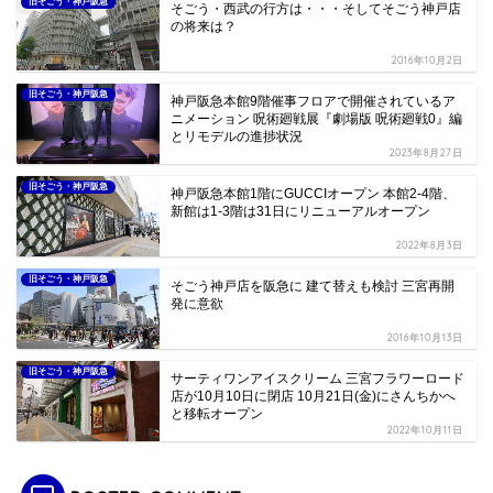
旧そごう・神戸阪急
そごう・西武の行方は・・・そしてそごう神戸店
の将来は？
2016年10月2日
旧そごう・神戸阪急
神戸阪急本館9階催事フロアで開催されているア
ニメーション 呪術廻戦展『劇場版 呪術廻戦0』編
とリモデルの進捗状況
2023年8月27日
旧そごう・神戸阪急
神戸阪急本館1階にGUCCIオープン 本館2-4階、
新館は1-3階は31日にリニューアルオープン
2022年8月3日
旧そごう・神戸阪急
そごう神戸店を阪急に 建て替えも検討 三宮再開
発に意欲
2016年10月13日
旧そごう・神戸阪急
サーティワンアイスクリーム 三宮フラワーロード
店が10月10日に閉店 10月21日(金)にさんちかへ
と移転オープン
2022年10月11日