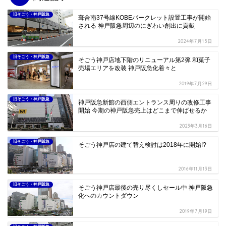
旧そごう・神戸阪急
葺合南37号線KOBEパークレット設置工事が開始
される 神戸阪急周辺のにぎわい創出に貢献
2024年7月15日
旧そごう・神戸阪急
そごう神戸店地下階のリニューアル第2弾 和菓子
売場エリアを改装 神戸阪急化着々と
2019年7月29日
旧そごう・神戸阪急
神戸阪急新館の西側エントランス周りの改修工事
開始 今期の神戸阪急売上はどこまで伸ばせるか
2023年3月16日
旧そごう・神戸阪急
そごう神戸店の建て替え検討は2018年に開始!?
2016年11月13日
旧そごう・神戸阪急
そごう神戸店最後の売り尽くしセール中 神戸阪急
化へのカウントダウン
2019年7月19日