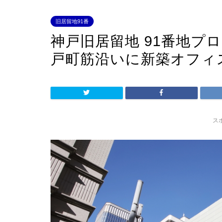
旧居留地91番
神戸旧居留地 91番地プロ
戸町筋沿いに新築オフィ
ス