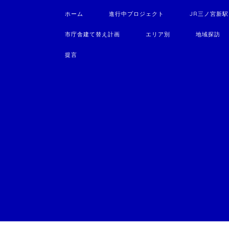
ホーム
進行中プロジェクト
JR三ノ宮新
市庁舎建て替え計画
エリア別
地域探訪
提言