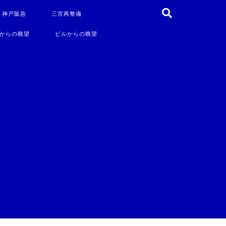
・神戸阪急
三宮再整備
からの眺望
ビルからの眺望