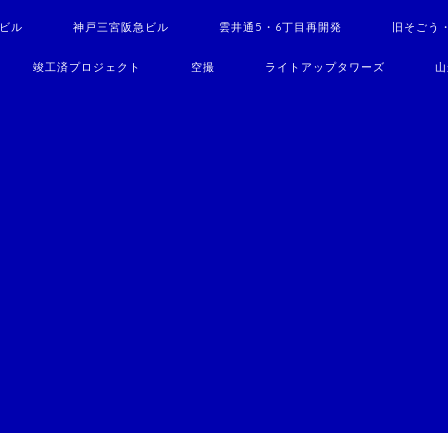
駅ビル
神戸三宮阪急ビル
雲井通5・6丁目再開発
旧そごう
竣工済プロジェクト
空撮
ライトアップタワーズ
山