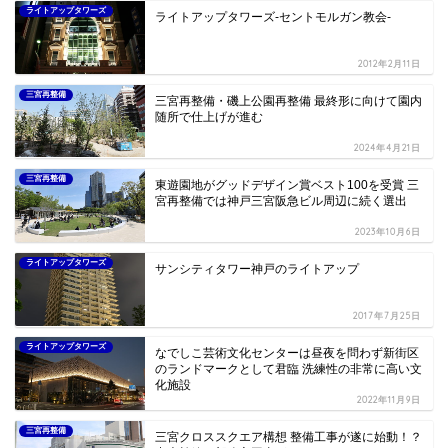
ライトアップタワーズ
ライトアップタワーズ-セントモルガン教会-
2012年2月11日
三宮再整備
三宮再整備・磯上公園再整備 最終形に向けて園内
随所で仕上げが進む
2024年4月21日
三宮再整備
東遊園地がグッドデザイン賞ベスト100を受賞 三
宮再整備では神戸三宮阪急ビル周辺に続く選出
2023年10月6日
ライトアップタワーズ
サンシティタワー神戸のライトアップ
2017年7月25日
ライトアップタワーズ
なでしこ芸術文化センターは昼夜を問わず新街区
のランドマークとして君臨 洗練性の非常に高い文
化施設
2022年11月9日
三宮再整備
三宮クロススクエア構想 整備工事が遂に始動！？