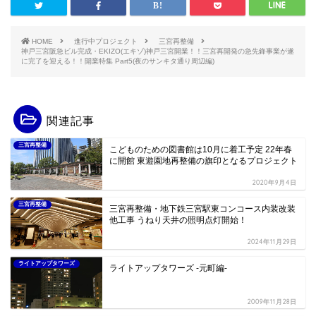
HOME
進行中プロジェクト
三宮再整備
神戸三宮阪急ビル完成・EKIZO(エキゾ)神戸三宮開業！！三宮再開発の急先鋒事業が遂
に完了を迎える！！開業特集 Part5(夜のサンキタ通り周辺編)
関連記事
三宮再整備
こどものための図書館は10月に着工予定 22年春
に開館 東遊園地再整備の旗印となるプロジェクト
2020年9月4日
三宮再整備
三宮再整備・地下鉄三宮駅東コンコース内装改装
他工事 うねり天井の照明点灯開始！
2024年11月29日
ライトアップタワーズ
ライトアップタワーズ -元町編-
2009年11月28日