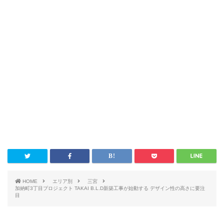
HOME
エリア別
三宮
加納町3丁目プロジェクト TAKAI B.L.D新築工事が始動する デザイン性の高さに要注
目