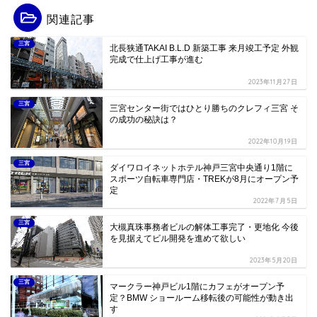
関連記事
三宮
北長狭通TAKAI B.L.D 新築工事 来月竣工予定 外観
完成で仕上げ工事が進む
2023年11月27日
三宮
三宮センター街ではひとり勝ちのクレフィ三宮 そ
の成功の秘訣は？
2022年10月19日
三宮
ダイワロイネットホテル神戸三宮中央通り1階に
スポーツ自転車専門店・TREKが8月にオープン予
定
2022年7月5日
三宮
大槻真珠事務者ビルの解体工事完了・更地化 今後
を見据えてビル開発を進めて欲しい
2023年5月20日
三宮
マークラー神戸ビル1階にカフェがオープン予
定？BMW ショールーム移転後の可能性が動き出
す