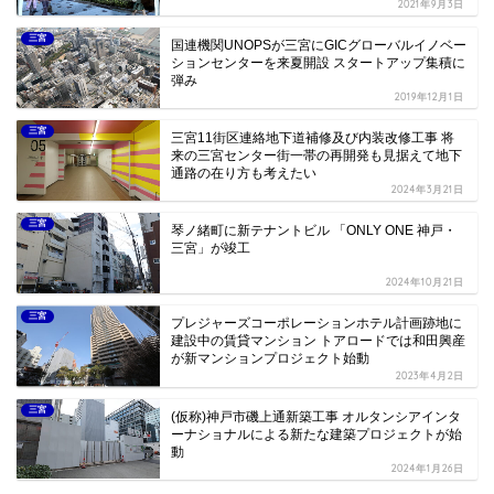
2021年9月3日
三宮
国連機関UNOPSが三宮にGICグローバルイノベー
ションセンターを来夏開設 スタートアップ集積に
弾み
2019年12月1日
三宮
三宮11街区連絡地下道補修及び内装改修工事 将
来の三宮センター街一帯の再開発も見据えて地下
通路の在り方も考えたい
2024年3月21日
三宮
琴ノ緒町に新テナントビル 「ONLY ONE 神戸・
三宮」が竣工
2024年10月21日
三宮
プレジャーズコーポレーションホテル計画跡地に
建設中の賃貸マンション トアロードでは和田興産
が新マンションプロジェクト始動
2023年4月2日
三宮
(仮称)神戸市磯上通新築工事 オルタンシアインタ
ーナショナルによる新たな建築プロジェクトが始
動
2024年1月26日