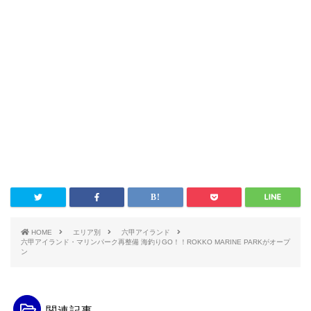
HOME
エリア別
六甲アイランド
六甲アイランド・マリンパーク再整備 海釣りGO！！ROKKO MARINE PARKがオープ
ン
関連記事