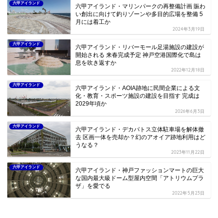
六甲アイランド
六甲アイランド・マリンパークの再整備計画 賑わ
い創出に向けて釣りゾーンや多目的広場を整備 5
月には着工か
2024年3月19日
六甲アイランド
六甲アイランド・リバーモール足湯施設の建設が
開始される 来春完成予定 神戸空港国際化で島は
息を吹き返すか
2022年12月18日
六甲アイランド
六甲アイランド・AOIA跡地に民間企業による文
化・教育・スポーツ施設の建設を目指す 完成は
2029年頃か
2026年6月3日
六甲アイランド
六甲アイランド・デカパトス立体駐車場を解体撤
去 区画一体を売却か？幻のアオイア跡地利用はど
うなる？
2023年11月22日
六甲アイランド
六甲アイランド・神戸ファッションマートの巨大
な国内最大級ドーム型屋内空間「アトリウムプラ
ザ」を愛でる
2022年5月23日