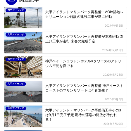
六甲アイランド
六甲アイランドマリンパーク再整備・AOIA跡地レ
クリエーション施設の建設工事が遂に始動
2024年9月2日
六甲アイランド
六甲アイランドマリンパーク再整備が本格始動 嵩
上げ工事が進行 来春の完成予定
2024年12月15日
六甲アイランド
神戸ベイ・シェラトンホテル&タワーズのアトリ
ウム空間を愛でる
2022年5月25日
六甲アイランド
六甲アイランドマリンパーク再整備 神戸イースト
コーストのマリンリゾートは今春誕生？
2025年3月6日
六甲アイランド
六甲アイランド・マリンパーク再整備工事その3
は9月1日完了予定 期待の藻場の開放が待たれ
る！
2026年7月29日