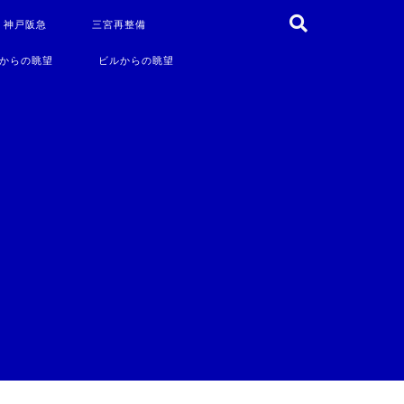
・神戸阪急
三宮再整備
からの眺望
ビルからの眺望