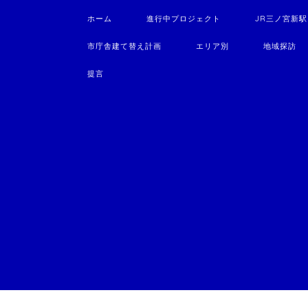
ホーム
進行中プロジェクト
JR三ノ宮新
市庁舎建て替え計画
エリア別
地域探訪
提言