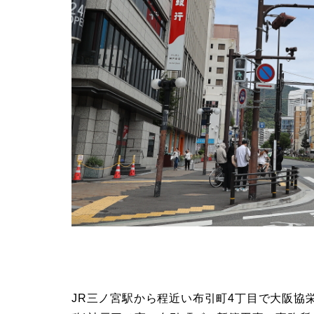
JR三ノ宮駅から程近い布引町4丁目で大阪協