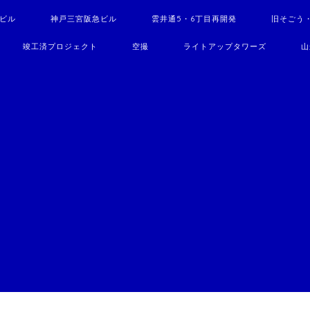
駅ビル
神戸三宮阪急ビル
雲井通5・6丁目再開発
旧そごう
竣工済プロジェクト
空撮
ライトアップタワーズ
山