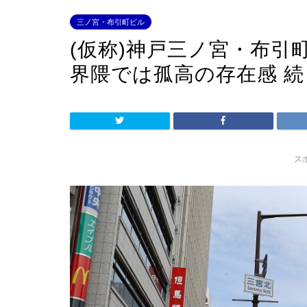
三ノ宮・布引町ビル
(仮称)神戸三ノ宮・布引
界隈では孤高の存在感 
ス