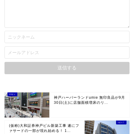
神戸ハーバーランドumie 無印良品が9月
30日(土)に店舗面積増床のリ...
(仮称)大和証券神戸ビル新築工事 遂にフ
ァサードの一部が現れ始める！ 1...