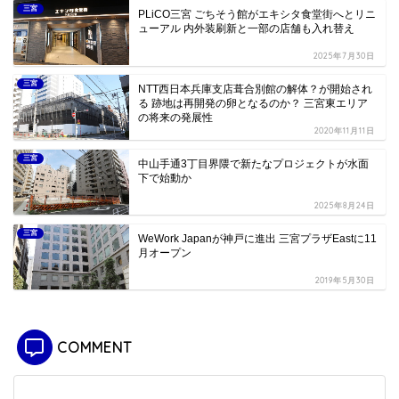
三宮
PLiCO三宮 ごちそう館がエキシタ食堂街へとリニ
ューアル 内外装刷新と一部の店舗も入れ替え
2025年7月30日
三宮
NTT西日本兵庫支店葺合別館の解体？が開始され
る 跡地は再開発の卵となるのか？ 三宮東エリア
の将来の発展性
2020年11月11日
三宮
中山手通3丁目界隈で新たなプロジェクトが水面
下で始動か
2025年8月24日
三宮
WeWork Japanが神戸に進出 三宮プラザEastに11
月オープン
2019年5月30日
COMMENT