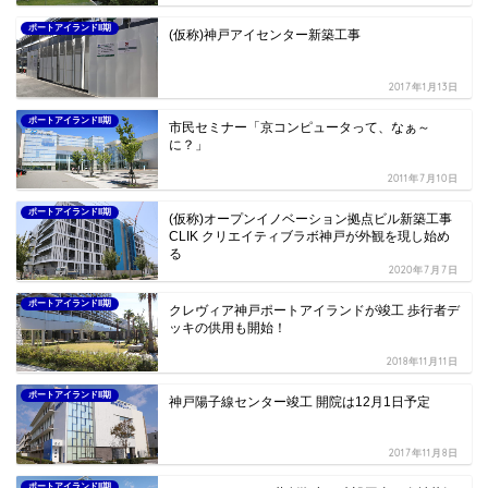
ポートアイランドII期
(仮称)神戸アイセンター新築工事
2017年1月13日
ポートアイランドII期
市民セミナー「京コンピュータって、なぁ～
に？」
2011年7月10日
ポートアイランドII期
(仮称)オープンイノベーション拠点ビル新築工事
CLIK クリエイティブラボ神戸が外観を現し始め
る
2020年7月7日
ポートアイランドII期
クレヴィア神戸ポートアイランドが竣工 歩行者デ
ッキの供用も開始！
2018年11月11日
ポートアイランドII期
神戸陽子線センター竣工 開院は12月1日予定
2017年11月8日
ポートアイランドII期