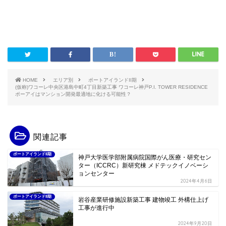
HOME
エリア別
ポートアイランドII期
(仮称)ワコーレ中央区港島中町4丁目新築工事 ワコーレ神戸P.I. TOWER RESIDENCE
ポーアイはマンション開発最適地に化ける可能性？
関連記事
ポートアイランドII期
神戸大学医学部附属病院国際がん医療・研究セン
ター（ICCRC）新研究棟 メドテックイノベーシ
ョンセンター
2024年4月6日
ポートアイランドII期
岩谷産業研修施設新築工事 建物竣工 外構仕上げ
工事が進行中
2024年9月20日