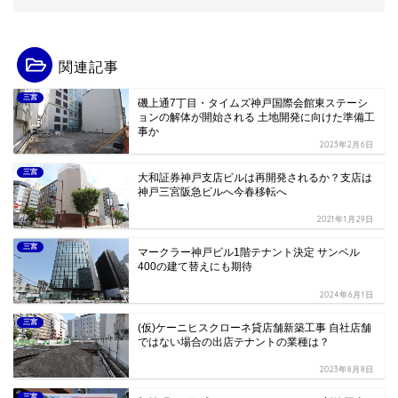
関連記事
三宮
磯上通7丁目・タイムズ神戸国際会館東ステーシ
ョンの解体が開始される 土地開発に向けた準備工
事か
2023年2月6日
三宮
大和証券神戸支店ビルは再開発されるか？支店は
神戸三宮阪急ビルへ今春移転へ
2021年1月29日
三宮
マークラー神戸ビル1階テナント決定 サンベル
400の建て替えにも期待
2024年6月1日
三宮
(仮)ケーニヒスクローネ貸店舗新築工事 自社店舗
ではない場合の出店テナントの業種は？
2023年8月8日
三宮