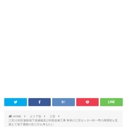
HOME
エリア別
三宮
三宮11街区連絡地下道補修及び内装改修工事 将来の三宮センター街一帯の再開発も見
据えて地下通路の在り方も考えたい