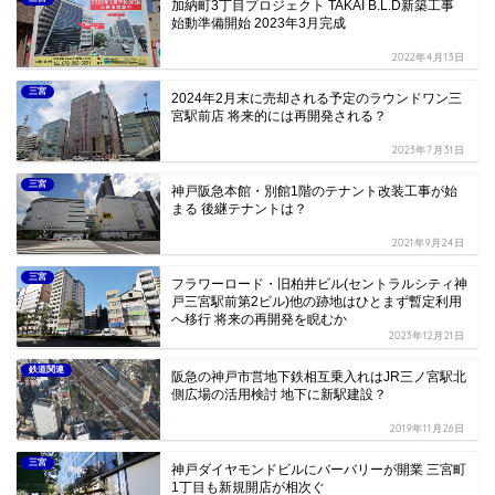
加納町3丁目プロジェクト TAKAI B.L.D新築工事
始動準備開始 2023年3月完成
2022年4月13日
三宮
2024年2月末に売却される予定のラウンドワン三
宮駅前店 将来的には再開発される？
2023年7月31日
三宮
神戸阪急本館・別館1階のテナント改装工事が始
まる 後継テナントは？
2021年9月24日
三宮
フラワーロード・旧柏井ビル(セントラルシティ神
戸三宮駅前第2ビル)他の跡地はひとまず暫定利用
へ移行 将来の再開発を睨むか
2023年12月21日
鉄道関連
阪急の神戸市営地下鉄相互乗入れはJR三ノ宮駅北
側広場の活用検討 地下に新駅建設？
2019年11月26日
三宮
神戸ダイヤモンドビルにバーバリーが開業 三宮町
1丁目も新規開店が相次ぐ