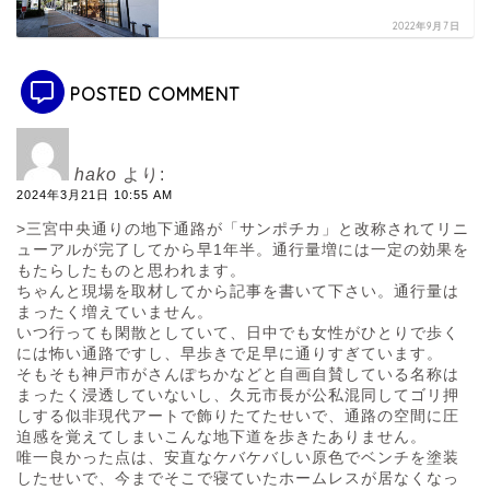
2022年9月7日
POSTED COMMENT
hako
より:
2024年3月21日 10:55 AM
>三宮中央通りの地下通路が「サンポチカ」と改称されてリニ
ューアルが完了してから早1年半。通行量増には一定の効果を
もたらしたものと思われます。
ちゃんと現場を取材してから記事を書いて下さい。通行量は
まったく増えていません。
いつ行っても閑散としていて、日中でも女性がひとりで歩く
には怖い通路ですし、早歩きで足早に通りすぎています。
そもそも神戸市がさんぽちかなどと自画自賛している名称は
まったく浸透していないし、久元市長が公私混同してゴリ押
しする似非現代アートで飾りたてたせいで、通路の空間に圧
迫感を覚えてしまいこんな地下道を歩きたありません。
唯一良かった点は、安直なケバケバしい原色でベンチを塗装
したせいで、今までそこで寝ていたホームレスが居なくなっ