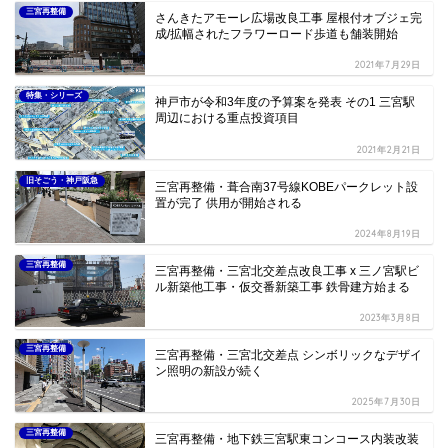
三宮再整備
さんきたアモーレ広場改良工事 屋根付オブジェ完
成/拡幅されたフラワーロード歩道も舗装開始
2021年7月29日
特集・シリーズ
神戸市が令和3年度の予算案を発表 その1 三宮駅
周辺における重点投資項目
2021年2月21日
旧そごう・神戸阪急
三宮再整備・葺合南37号線KOBEパークレット設
置が完了 供用が開始される
2024年8月19日
三宮再整備
三宮再整備・三宮北交差点改良工事 x 三ノ宮駅ビ
ル新築他工事・仮交番新築工事 鉄骨建方始まる
2023年3月8日
三宮再整備
三宮再整備・三宮北交差点 シンボリックなデザイ
ン照明の新設が続く
2025年7月30日
三宮再整備
三宮再整備・地下鉄三宮駅東コンコース内装改装