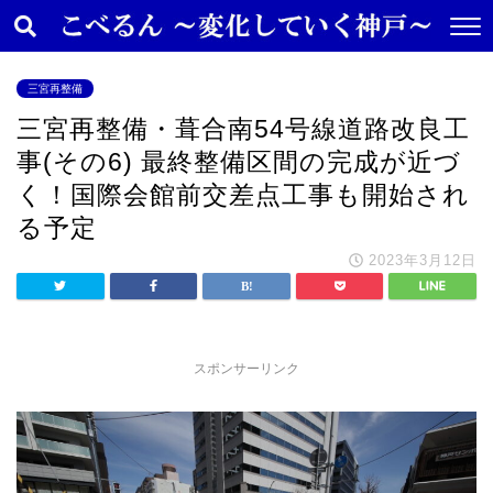
三宮再整備
三宮再整備・葺合南54号線道路改良工
事(その6) 最終整備区間の完成が近づ
く！国際会館前交差点工事も開始され
る予定
2023年3月12日
スポンサーリンク