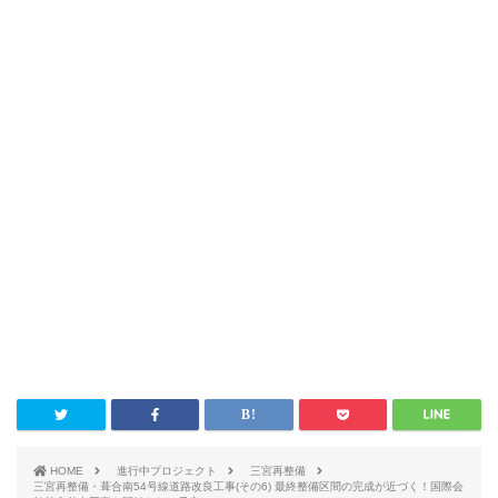
HOME
進行中プロジェクト
三宮再整備
三宮再整備・葺合南54号線道路改良工事(その6) 最終整備区間の完成が近づく！国際会