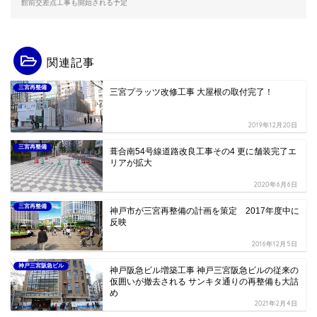
館前交差点工事も開始される予定
関連記事
三宮再整備
三宮プラッツ改修工事 大屋根の取付完了！
2019年12月20日
三宮再整備
葺合南54号線道路改良工事その4 更に舗装完了エ
リアが拡大
2020年6月6日
三宮再整備
神戸市が三宮再整備の計画を策定 2017年度中に
反映
2016年12月5日
神戸三宮阪急ビル
神戸阪急ビル増築工事 神戸三宮阪急ビルの従来の
仮囲いが撤去される サンキタ通りの再整備も大詰
め
2021年2月4日