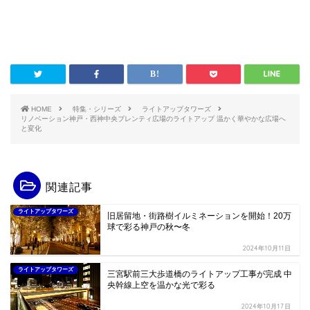
HOME
特集・シリーズ
ライトアップタワーズ
リノベーション神戸・西神中央プレンティ広場のライトアップ 温かく華やかな広場へ
と変化
関連記事
ライトアップタワーズ
旧居留地・街路樹イルミネーションを開始！20万
球で彩る神戸の秋〜冬
2024年10月11日
ライトアップタワーズ
三宮駅前三大歩道橋のライトアップ工事が完成 中
央幹線上空を温かな光で彩る
2024年10月17日