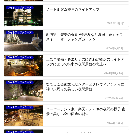
ライトアップタワーズ
ノートルダム神戸のライトアップ
2012年11月1日
ライトアップタワーズ
新港第一突堤の夜景 -神戸みなと温泉「蓮」＋ラ
スイートオーシャンズガーデン-
2016年2月18日
ライトアップタワーズ
三宮再整備・各エリアのにぎわい拠点のライトア
ップによって街中の夜間景観の向上へ
2024年10月14日
ライトアップタワーズ
なでしこ芸術文化センターとクレヴィアシティ西
神中央周りの美しい夜間景観
2023年6月24日
ライトアップタワーズ
ハーバーランド東（弁天）デッキの夜間の様子 夜
景の美しい空中回廊の誕生
2026年5月6日
ライトアップタワーズ